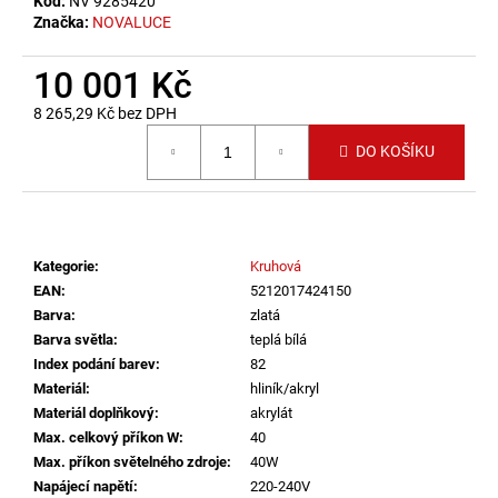
č
Kód:
NV 9285420
Značka:
NOVALUCE
u
j
e
10 001 Kč
m
8 265,29 Kč bez DPH
e
Měrná cena:
DO KOŠÍKU
VÝPRODEJ
LED2
LIŠTOVÉ
SVÍTIDLO
MAGLINE
Kategorie
:
Kruhová
II
EAN
:
5212017424150
60,
Barva
:
zlatá
B
Barva světla
:
teplá bílá
DALI
TW
Index podání barev
:
82
24W
Materiál
:
hliník/akryl
3000K-
Materiál doplňkový
:
akrylát
4000K
ČERNÁ
Max. celkový příkon W
:
40
-
Max. příkon světelného zdroje
:
40W
LED2
Napájecí napětí
:
220-240V
LIGHTING