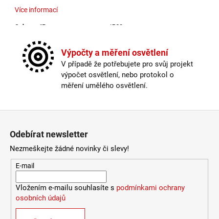
Více informací
4
106
Ochrana IP
:
IP20
Kč
Patice
:
LED
Počet světelných zdrojů
:
1
Výpočty a měření osvětlení
Průměr v mm
:
400
V případě že potřebujete pro svůj projekt
Skladová dostupnost
:
Více než 10 dnů
výpočet osvětlení, nebo protokol o
Stmívatelné
:
ano
měření umělého osvětlení.
Světelný tok
:
2139lm
Teplota barvy světla
:
3000K
U výrobce dostupných
:
0
Zápatí
Včetně světelného zdroje
:
ano
Odebírat newsletter
Výkon
:
40W
Výrobce
:
NOVALUCE
Nezmeškejte žádné novinky či slevy!
Výška v mm
:
120
E-mail
Výška v mm
:
120
Stmívatelné
:
ano
Vložením e-mailu souhlasíte s
podmínkami ochrany
Index podání barev
:
82
osobních údajů
Průměr v mm
:
400
Ochrana IP
:
IP20