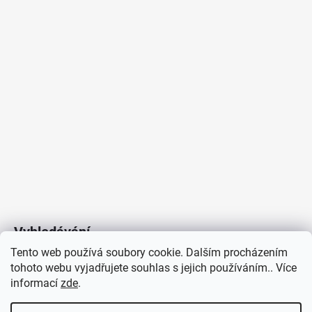
Styl svítidla
:
U výrobce dostupných
:
0
Méně informací
Vyhledávání
Tento web používá soubory cookie. Dalším procházením
tohoto webu vyjadřujete souhlas s jejich používáním.. Více
HLEDAT
informací
zde
.