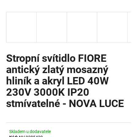
a
j
í
t
?
Stropní svítidlo FIORE
antický zlatý mosazný
HLEDAT
hliník a akryl LED 40W
230V 3000K IP20
D
stmívatelné - NOVA LUCE
o
p
o
r
u
Skladem u dodavatele