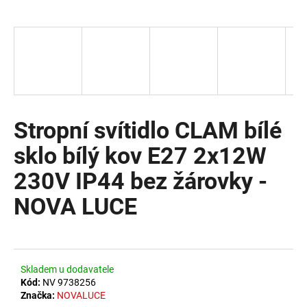
a
j
í
t
?
Stropní svítidlo CLAM bílé
sklo bílý kov E27 2x12W
HLEDAT
230V IP44 bez žárovky -
NOVA LUCE
D
o
p
o
Skladem u dodavatele
r
Kód:
NV 9738256
u
Značka:
NOVALUCE