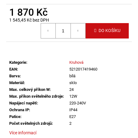
č
u
1 870 Kč
j
1 545,45 Kč bez DPH
e
Měrná cena:
m
DO KOŠÍKU
e
VÝPRODEJ
LED2
Kategorie
:
Kruhová
LIŠTOVÉ
SVÍTIDLO
EAN
:
5212017419460
MAGLINE
Barva
:
bílá
II
Materiál
:
sklo
60,
B
Max. celkový příkon W
:
24
DALI
Max. příkon světelného zdroje
:
12W
24W
Napájecí napětí
:
220-240V
3000K/3500K/4000K
Ochrana IP
:
IP44
ČERNÁ
-
Patice
:
E27
LED2
Počet světelných zdrojů
:
2
LIGHTING
Více informací
2