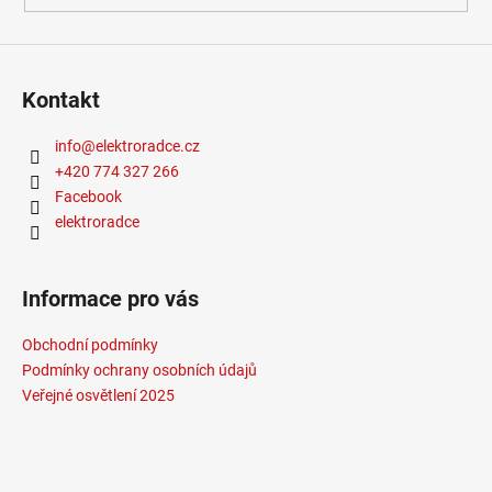
Kolekce
:
Počet světelných zdrojů
:
2
Termín dodání
:
Výrobce
:
NOVALUCE
Kontakt
Skladová dostupnost
:
Více než 10 dnů
Styl svítidla
:
info
@
elektroradce.cz
U výrobce dostupných
:
112
+420 774 327 266
Světelný tok v lm
:
Facebook
Teplota barvy světla v K
:
elektroradce
Méně informací
Informace pro vás
Obchodní podmínky
Podmínky ochrany osobních údajů
Veřejné osvětlení 2025