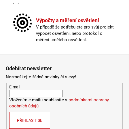
772
Průměr v mm
:
300
Kč
Skladová dostupnost
:
Více než 10 dnů
U výrobce dostupných
:
0
Výpočty a měření osvětlení
Včetně světelného zdroje
:
ne
V případě že potřebujete pro svůj projekt
Výkon
:
24W
výpočet osvětlení, nebo protokol o
Výrobce
:
NOVALUCE
měření umělého osvětlení.
Výška v mm
:
120
Výška v mm
:
120
Průměr v mm
:
300
Zápatí
Ochrana IP
:
IP44
Odebírat newsletter
Max. příkon světelného zdroje
:
12W
Výkon
:
24W
Nezmeškejte žádné novinky či slevy!
Max. celkový příkon W
:
24
E-mail
Napájecí napětí
:
220-240V
Patice
:
E27
Vložením e-mailu souhlasíte s
podmínkami ochrany
Včetně světelného zdroje
:
ne
osobních údajů
Materiál
:
sklo
Materiál hlavní
:
Barva
:
bílá
PŘIHLÁSIT SE
Barva hlavní
: