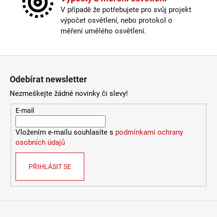
Úhel svitu
:
220°
V případě že potřebujete pro svůj projekt
4
Napětí
:
24V DC
106
výpočet osvětlení, nebo protokol o
Příkon
:
30W
Kč
měření umělého osvětlení.
Světelný tok
:
1092lm / 2767lm / 1607lm
Chromatičnost
:
Rozsah (2000K – 6000K)
Úhel svitu
:
220°
Zápatí
Stmívatelné
:
Ano – pomocí PWM stmívače
Index podání barev CRI
:
Ra>90
Odebírat newsletter
Materiál
:
Kov + PC difuzor
Nezmeškejte žádné novinky či slevy!
Rozměr
:
910 x 70 x 55mm
Krytí
:
IP65
E-mail
Certifikace
:
CE, RoHS
Vložením e-mailu souhlasíte s
podmínkami ochrany
Méně informací
osobních údajů
PŘIHLÁSIT SE