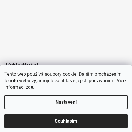
Vyhledávání
Tento web používá soubory cookie. Dalším procházením
tohoto webu vyjadřujete souhlas s jejich používáním.. Více
HLEDAT
informací
zde
.
Nastavení
Copyright 2026
Vytvořil Shoptet
/
Elektroradce.cz
. Všechna
J&K
Souhlasím
práva vyhrazena.
Pro