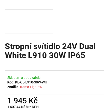
a
j
í
t
?
Stropní svítidlo 24V Dual
White L910 30W IP65
HLEDAT
D
Skladem u dodavatele
o
Kód:
KL-CL-L910-30W-WH
Značka:
Kama Lights®
p
o
1 945 Kč
r
u
1 607,44 Kč bez DPH