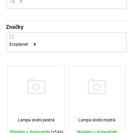
č
Tip
0
u
j
e
m
Značky
e
Ecoplanet
9
SAUNA
LED
PÁSEK
24V
Výpis produktů
RGBW
9,6W
IP65
BALENÍ:
5M
BALENÍ
2
560
Kč
Lampa stolní pestrá
Lampa stolní modrá
Skladem u dodavatele
(>5 ks)
Skladem u dodavatele