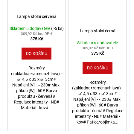
Lampa stolní červená
Skladem u dodavatele
(>5 ks)
Lampa stolní černá
309,92 Kč bez DPH
375 Kč
Skladem u dodavatele
309,92 Kč bez DPH
375 Kč
DO KOŠÍKU
Rozměry
DO KOŠÍKU
(základna>ramena>hlava) -
⌀14,5 x 33 x ⌀13cm#
Rozměry
Napájení [V] - ~230# Max.
(základna>ramena>hlava) -
příkon [W] - 60# Barva
⌀14,5 x 33 x ⌀13cm#
produktu - červená#
Napájení [V] - ~230# Max.
Regulace intenzity - NE#
příkon [W] - 60# Barva
Materiál - kov#...
produktu - černá# Regulace
intenzity - NE# Materiál -
kov# Patice/objímka...