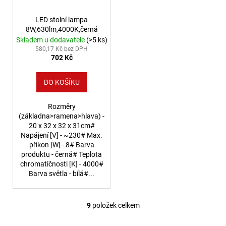
LED stolní lampa
8W,630lm,4000K,černá
Skladem u dodavatele
(>5 ks)
580,17 Kč bez DPH
702 Kč
DO KOŠÍKU
Rozměry
(základna>ramena>hlava) -
20 x 32 x 32 x 31cm#
Napájení [V] - ~230# Max.
příkon [W] - 8# Barva
produktu - černá# Teplota
chromatičnosti [K] - 4000#
Barva světla - bílá#...
9
položek celkem
Ovládací prvky výpisu