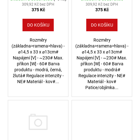
309,92 Kč bez DPH
309,92 Kč bez DPH
375 Kč
375 Kč
DO KOŠÍKU
DO KOŠÍKU
Rozměry
Rozměry
(základna>ramena>hlava) -
(základna>ramena>hlava) -
⌀14,5 x 33 x ⌀13cm#
⌀14,5 x 33 x ⌀13cm#
Napájení [V] - ~230# Max.
Napájení [V] - ~230# Max.
příkon [W] - 60# Barva
příkon [W] - 60# Barva
produktu - modrá, černá,
produktu - modrá#
žlutá# Regulace intenzity -
Regulace intenzity - NE#
NE# Materiál - kov#...
Materiál - kov#
Patice/objímka...