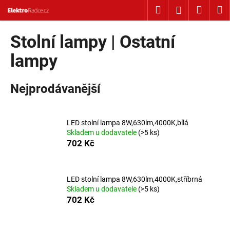
Košík
Přejít na obsah
Hledat
Nákup
M
Přihlášení
Zpět
Zpět
Stolní lampy | Ostatní
C
lampy
o
p
Nejprodávanější
o
t
ř
LED stolní lampa 8W,630lm,4000K,bílá
Skladem u dodavatele
(>5 ks)
e
702 Kč
b
u
j
LED stolní lampa 8W,630lm,4000K,stříbrná
e
Skladem u dodavatele
(>5 ks)
702 Kč
t
e
n