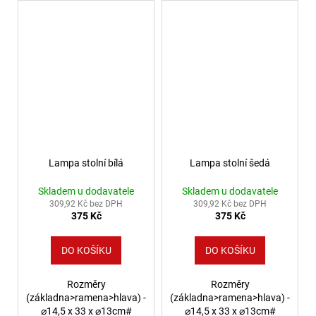
Lampa stolní bílá
Lampa stolní šedá
Skladem u dodavatele
Skladem u dodavatele
309,92 Kč bez DPH
309,92 Kč bez DPH
375 Kč
375 Kč
DO KOŠÍKU
DO KOŠÍKU
Rozměry
Rozměry
(základna>ramena>hlava) -
(základna>ramena>hlava) -
⌀14,5 x 33 x ⌀13cm#
⌀14,5 x 33 x ⌀13cm#