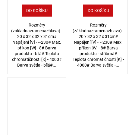
DO KOŠÍKU
DO KOŠÍKU
Rozměry
Rozměry
(základna>ramena>hlava) -
(základna>ramena>hlava) -
20 x 32 x 32 x 31cm#
20 x 32 x 32 x 31cm#
Napájení [V] - ~230# Max.
Napájení [V] - ~230# Max.
příkon [W] - 8# Barva
příkon [W] - 8# Barva
produktu - bílá# Teplota
produktu - stříbrná#
chromatičnosti [K] - 4000#
Teplota chromatičnosti [K] -
Barva světla - bílá#...
4000# Barva světla -...