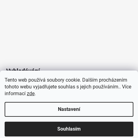
Vyhledávání
Tento web používá soubory cookie. Dalším procházením
tohoto webu vyjadřujete souhlas s jejich používáním.. Více
HLEDAT
informací
zde
.
Nastavení
Copyright 2026
Vytvořil Shoptet
/
Elektroradce.cz
. Všechna
J&K
Souhlasím
práva vyhrazena.
Pro