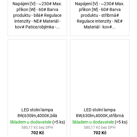
Napájení [V] - ~230# Max.
Napájení [V] - ~230# Max.
příkon [W] - 60# Barva
příkon [W] - 60# Barva
produktu - bílá# Regulace
produktu - stříbrná#
intenzity - NE# Materiál -
Regulace intenzity - NE#
kov# Patice/objímka -...
Materiál - kov#...
LED stolní lampa
LED stolní lampa
8W,630lm,4000K,bílá
8W,630lm,4000K,stříbrná
Skladem u dodavatele
(>5 ks)
Skladem u dodavatele
(>5 ks)
580,17 Kč bez DPH
580,17 Kč bez DPH
702 Kč
702 Kč