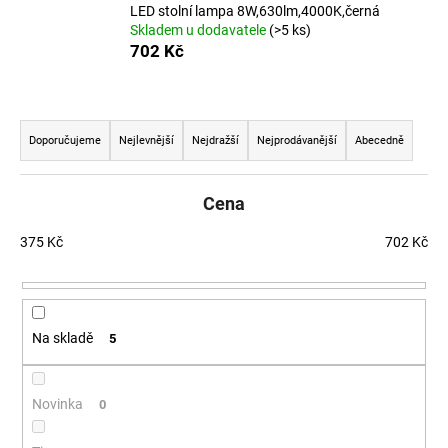
LED stolní lampa 8W,630lm,4000K,černá
a
Skladem u dodavatele
(>5 ks)
j
702 Kč
í
t
Řazení produktů
?
Doporučujeme
Nejlevnější
Nejdražší
Nejprodávanější
Abecedně
Cena
HLEDAT
375
Kč
702
Kč
D
o
Na skladě
5
p
o
r
Novinka
0
u