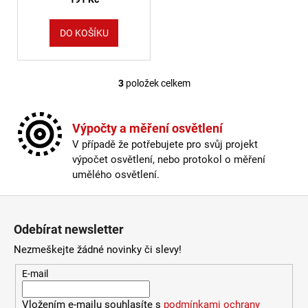
DO KOŠÍKU
3
položek celkem
Ovládací prvky výpisu
Výpočty a měření osvětlení
V případě že potřebujete pro svůj projekt
výpočet osvětlení, nebo protokol o měření
umělého osvětlení.
Zápatí
Odebírat newsletter
Nezmeškejte žádné novinky či slevy!
E-mail
Vložením e-mailu souhlasíte s
podmínkami ochrany