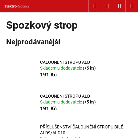
Košík
Přejít na obsah
Hledat
Nákup
M
Přihlášení
Zpět
Zpět
Spozkový strop
C
Nejprodávanější
o
p
o
ČALOUNĚNÍ STROPU ALD
t
Skladem u dodavatele
(>5 ks)
ř
191 Kč
e
b
u
ČALOUNĚNÍ STROPU ALD
Skladem u dodavatele
(>5 ks)
j
191 Kč
e
t
PŘÍSLUŠENSTVÍ ČALOUNĚNÍ STROPU BÍLÉ
e
ALD9/ALD10
n