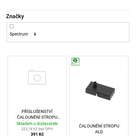
č
u
j
Značky
e
m
e
Spectrum
3
SAUNA
Výpis produktů
LED
PÁSEK
24V
RGBW
9,6W
IP65
BALENÍ:
10M
BALENÍ
9
PŘÍSLUŠENSTVÍ
216
Kč
ČALOUNĚNÍ STROPU
BÍLÉ ALD9/ALD10
Skladem u dodavatele
ČALOUNĚNÍ STROPU
323,14 Kč bez DPH
ALD
391 Kč