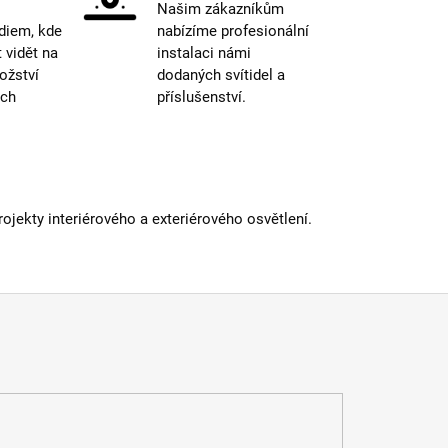
Našim zákazníkům
a
:
Horizontální
diem, kde
nabízíme profesionální
:
27mm
vidět na
instalaci námi
iál
:
Hliník
ožství
dodaných svítidel a
IP20
ých
příslušenství.
fikace
:
CE, RoHS
 informací
jekty interiérového a exteriérového osvětlení.