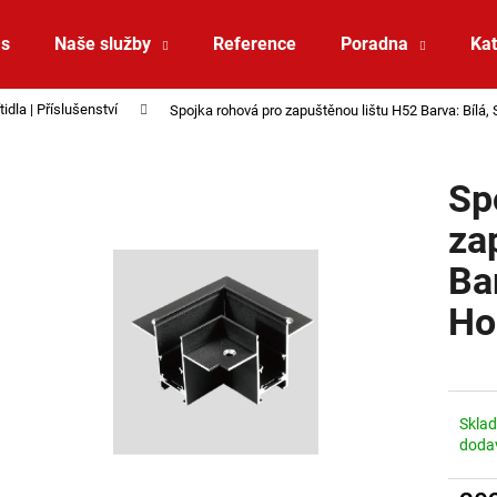
ás
Naše služby
Reference
Poradna
Kat
idla | Příslušenství
Spojka rohová pro zapuštěnou lištu H52 Barva: Bílá, 
Co potřebujete najít?
Sp
HLEDAT
za
Bar
Doporučujeme
Ho
Skla
doda
SAUNA LED PÁSEK 24V RGBW 9,6W IP65
VÝPRODEJ LED2 