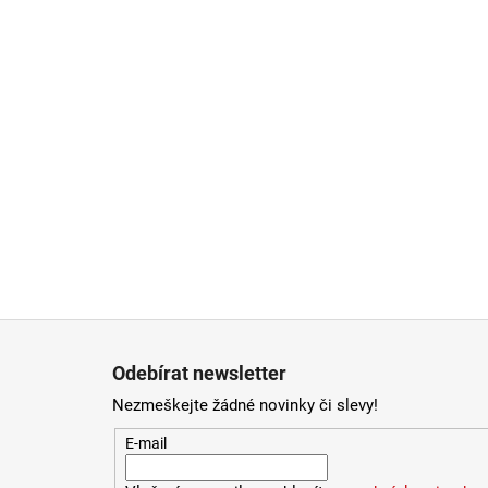
Zápatí
Odebírat newsletter
Nezmeškejte žádné novinky či slevy!
E-mail