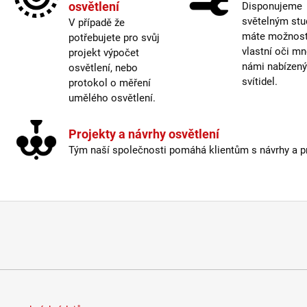
osvětlení
Disponujeme
Spojk
světelným stu
V případě že
Šířka
máte možnost 
potřebujete pro svůj
Mater
vlastní oči mn
projekt výpočet
Krytí
:
námi nabízen
osvětlení, nebo
Certi
svítidel.
protokol o měření
Méně
umělého osvětlení.
Projekty a návrhy osvětlení
Tým naší společnosti pomáhá klientům s návrhy a pro