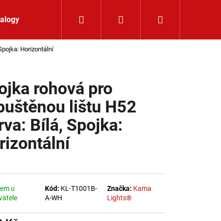
Hledat
Přihlášení
Nákupní koší
alogy
Kontakt
Spojka: Horizontální
ojka rohová pro
puštěnou lištu H52
va: Bílá, Spojka:
rizontální
dem u
Kód:
KL-T1001B-
Značka:
Kama
vatele
A-WH
Lights®
LIŠTOVÉ SVÍTIDLO