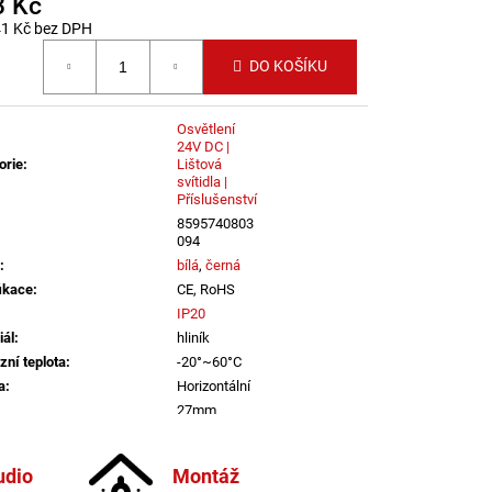
3 Kč
LI DIM 10W 3000K
IGHTING
41 Kč bez DPH
 cena:
DO KOŠÍKU
Osvětlení
24V DC |
orie
:
Lištová
svítidla |
Příslušenství
8595740803
094
:
bílá
,
černá
fikace
:
CE, RoHS
IP20
iál
:
hliník
zní teplota
:
-20°~60°C
a
:
Horizontální
:
27mm
:
Bílá
informací
udio
Montáž