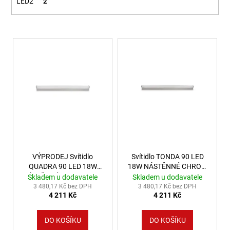
č
LED2
2
u
j
e
Výpis produktů
m
e
VÝPRODEJ
LED2
SPOJKA
MAG
POWER
CONNECTOR,
B
DALI
VÝPRODEJ Svítidlo
Svítidlo TONDA 90 LED
ČERNÁ
(NÁHRADA
QUADRA 90 LED 18W
18W NÁSTĚNNÉ CHROM
LED2
NÁSTĚNNÉ CHROM IP44
IP44 - LED2 Lighting
Skladem u dodavatele
Skladem u dodavatele
6523803)
- LED2 Lighting
3 480,17 Kč bez DPH
3 480,17 Kč bez DPH
-
4 211 Kč
4 211 Kč
LED2
LIGHTING
DO KOŠÍKU
DO KOŠÍKU
386