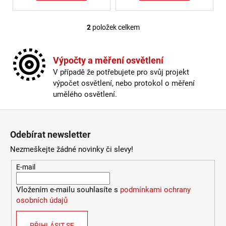
Kč
2
položek celkem
Ovládací prvky výpisu
Výpočty a měření osvětlení
V případě že potřebujete pro svůj projekt
výpočet osvětlení, nebo protokol o měření
umělého osvětlení.
Zápatí
Odebírat newsletter
Nezmeškejte žádné novinky či slevy!
E-mail
Vložením e-mailu souhlasíte s
podmínkami ochrany
osobních údajů
PŘIHLÁSIT SE