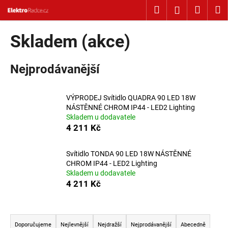
Košík
Přejít na obsah
Hledat
Nákup
M
Přihlášení
Zpět
Zpět
Skladem (akce)
C
Nejprodávanější
o
p
o
VÝPRODEJ Svítidlo QUADRA 90 LED 18W
t
NÁSTĚNNÉ CHROM IP44 - LED2 Lighting
Skladem u dodavatele
ř
4 211 Kč
e
b
Svítidlo TONDA 90 LED 18W NÁSTĚNNÉ
u
CHROM IP44 - LED2 Lighting
j
Skladem u dodavatele
4 211 Kč
e
t
Řazení produktů
e
n
Doporučujeme
Nejlevnější
Nejdražší
Nejprodávanější
Abecedně