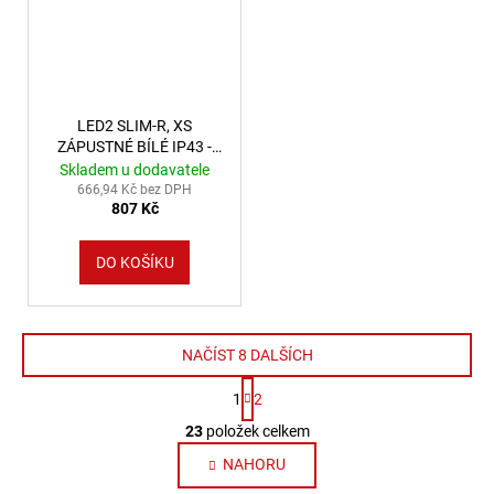
LED2 SLIM-R, XS
ZÁPUSTNÉ BÍLÉ IP43 -
LED2 Lighting
Skladem u dodavatele
666,94 Kč bez DPH
807 Kč
DO KOŠÍKU
NAČÍST 8 DALŠÍCH
Stránkování
1
2
Ovládací prvky výpisu
23
položek celkem
NAHORU