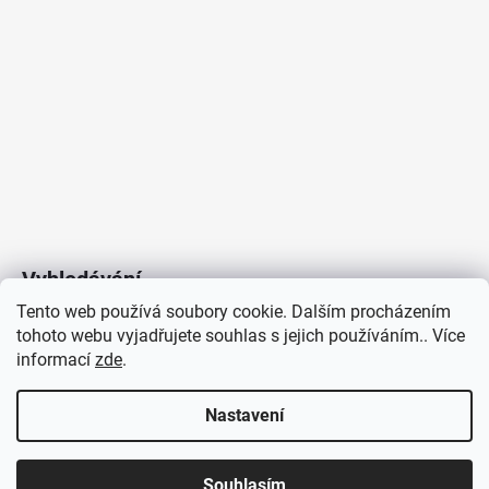
Vyhledávání
Tento web používá soubory cookie. Dalším procházením
tohoto webu vyjadřujete souhlas s jejich používáním.. Více
HLEDAT
informací
zde
.
Nastavení
Copyright 2026
Vytvořil Shoptet
/
Elektroradce.cz
. Všechna
J&K
Souhlasím
práva vyhrazena.
Pro