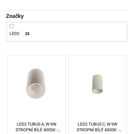
č
u
j
Značky
e
m
e
LED2
23
SAUNA
Výpis produktů
LED
PÁSEK
24V
RGBW
9,6W
IP65
BALENÍ:
10M
BALENÍ
9
216
Kč
LED2 TUBUS A, W 9W
LED2 TUBUS C, W 9W
STROPNÍ BÍLÉ 4000K -
STROPNÍ BÍLÉ 4000K -