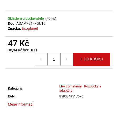
a
j
Skladem u dodavatele
(>5 ks)
í
Kód:
ADAPT-E14/GU10
t
Značka:
Ecoplanet
?
47 Kč
38,84 Kč bez DPH
Měrná cena:
DO KOŠÍKU
HLEDAT
D
Elektromateriál | Rozbočky a
Kategorie
:
o
adaptéry
p
EAN
:
8590849517576
o
Méně informací
r
u