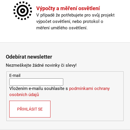
č
u
Výpočty a měření osvětlení
j
V případě že potřebujete pro svůj projekt
e
výpočet osvětlení, nebo protokol o
m
měření umělého osvětlení.
e
Zápatí
VÝPRODEJ
LED2
Odebírat newsletter
LIŠTOVÉ
SVÍTIDLO
Nezmeškejte žádné novinky či slevy!
MAGLINE
II
E-mail
60,
B
Vložením e-mailu souhlasíte s
podmínkami ochrany
DALI
24W
osobních údajů
3000K/3500K/4000K
ČERNÁ
-
PŘIHLÁSIT SE
LED2
LIGHTING
2