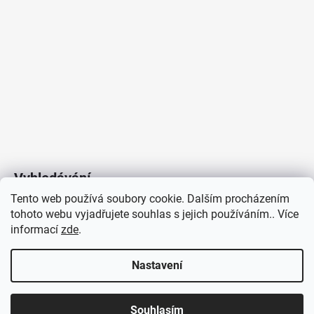
Vyhledávání
Tento web používá soubory cookie. Dalším procházením
tohoto webu vyjadřujete souhlas s jejich používáním.. Více
HLEDAT
informací
zde
.
Nastavení
Copyright 2026
Vytvořil Shoptet
/
Elektroradce.cz
. Všechna
J&K
Souhlasím
práva vyhrazena.
Pro