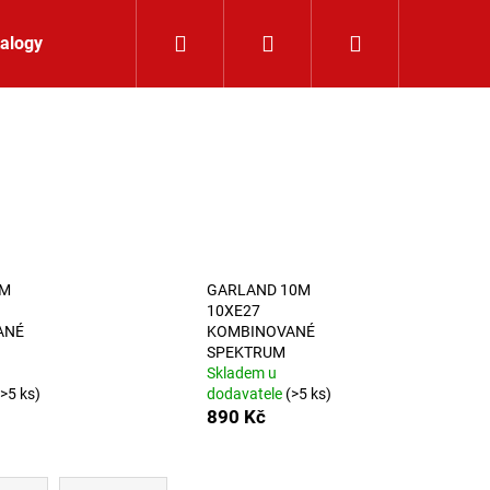
Hledat
Přihlášení
Nákupní koší
alogy
Kontakt
5M
GARLAND 10M
10XE27
ANÉ
KOMBINOVANÉ
SPEKTRUM
Skladem u
(>5 ks)
dodavatele
(>5 ks)
890 Kč
LIŠTOVÉ SVÍTIDLO