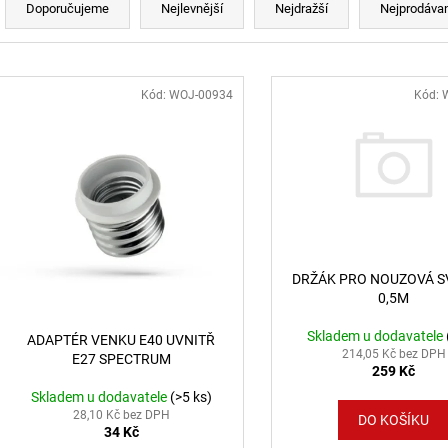
BÍLÉ - LED2 LIGHTING
MAGLINE II 60, 
Doporučujeme
Nejlevnější
Nejdražší
Nejprodávan
4000K ČERNÁ - 
1 825 Kč
4 106 Kč
Výpis produktů
Kód:
WOJ-00934
Kód:
DRŽÁK PRO NOUZOVÁ S
0,5M
Skladem u dodavatele
ADAPTÉR VENKU E40 UVNITŘ
214,05 Kč bez DPH
E27 SPECTRUM
259 Kč
Skladem u dodavatele
(>5 ks)
28,10 Kč bez DPH
DO KOŠÍKU
34 Kč