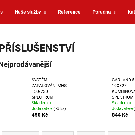
ás
Naše služby
Reference
Poradna
Kat
Co potřebujete najít?
PŘÍSLUŠENSTVÍ
HLEDAT
Nejprodávanější
SYSTÉM
GARLAND 
Doporučujeme
ZAPALOVÁNÍ MHS
10XE27
150/230
KOMBINOV
SPECTRUM
SPEKTRUM
Skladem u
Skladem u
dodavatele
(>5 ks)
dodavatele
450 Kč
844 Kč
Řazení produktů
VÝPRODEJ LED2 SPOT B, W ZÁPUSTNÉ
VÝPRODEJ LED2 