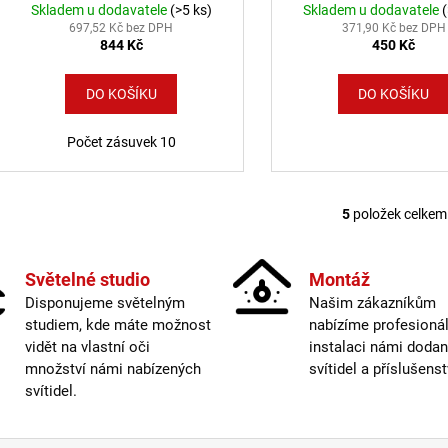
Skladem u dodavatele
(>5 ks)
Skladem u dodavatele
697,52 Kč bez DPH
371,90 Kč bez DPH
844 Kč
450 Kč
DO KOŠÍKU
DO KOŠÍKU
Počet zásuvek 10
5
položek celkem
Ovláda
Světelné studio
Montáž
Disponujeme světelným
Našim zákazníkům
studiem, kde máte možnost
nabízíme profesionál
vidět na vlastní oči
instalaci námi doda
množství námi nabízených
svítidel a příslušenst
svítidel.