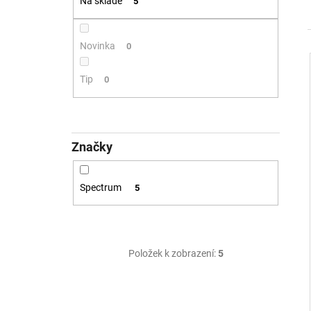
MAGO II M, B DALI DIM 10W 3000K
Na skladě
5
ČERNÁ - LED2 LIGHTING
2 772 Kč
Novinka
0
Tip
0
Značky
Spectrum
5
Položek k zobrazení:
5