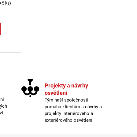
(>5 ks)
cí prvky výpisu
Projekty a návrhy
osvětlení
ní
Tým naší společnosti
ných
pomáhá klientům s návrhy a
ví.
projekty interiérového a
exteriérového osvětlení.