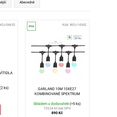
B DALI TW 24W 3000K-
ější
Abecedně
LED2 LIGHTING
WOJ-04635
Kód:
WOJ-14342
VÍTIDLA
(2 ks)
GARLAND 10M 10XE27
KOMBINOVANÉ SPEKTRUM
Skladem u dodavatele
(>5 ks)
735,54 Kč bez DPH
890 Kč