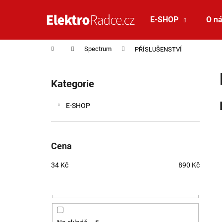
Košík
Přejít na obsah
E-SHOP
O n
Zpět
Zpět
do
do
Domů
Spectrum
PŘÍSLUŠENSTVÍ
obchodu
obchodu
Postranní panel
Kategorie
Přeskočit kategorie
E-SHOP
Cena
34
Kč
890
Kč
VÝPRODEJ LED2 LIŠTOVÉ SVÍTIDLO