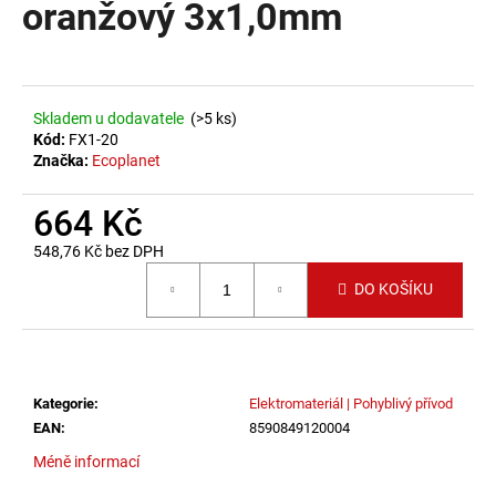
oranžový 3x1,0mm
a
j
í
t
Skladem u dodavatele
(>5 ks)
?
Kód:
FX1-20
Značka:
Ecoplanet
664 Kč
548,76 Kč bez DPH
HLEDAT
Měrná cena:
DO KOŠÍKU
D
o
p
Kategorie
:
Elektromateriál | Pohyblivý přívod
o
EAN
:
8590849120004
r
Méně informací
u