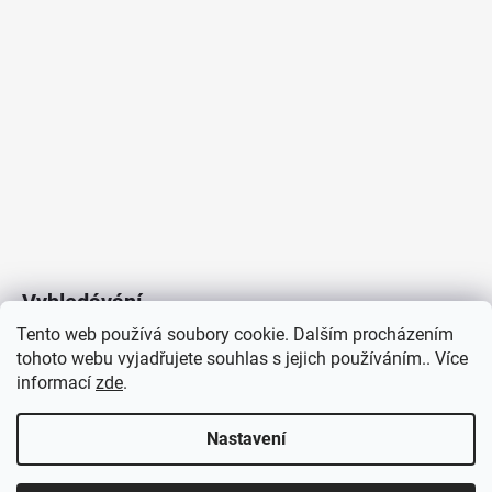
Vyhledávání
Tento web používá soubory cookie. Dalším procházením
tohoto webu vyjadřujete souhlas s jejich používáním.. Více
HLEDAT
informací
zde
.
Nastavení
Copyright 2026
Vytvořil Shoptet
/
Elektroradce.cz
. Všechna
J&K