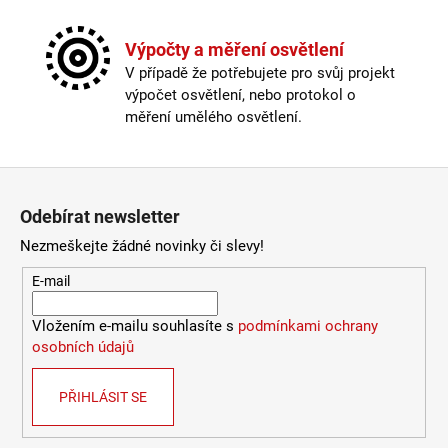
č
u
j
Výpočty a měření osvětlení
e
V případě že potřebujete pro svůj projekt
m
výpočet osvětlení, nebo protokol o
e
měření umělého osvětlení.
VÝPRODEJ
Zápatí
LED2
LIŠTOVÉ
Odebírat newsletter
SVÍTIDLO
MAGLINE
Nezmeškejte žádné novinky či slevy!
II
60,
E-mail
B
DALI
TW
Vložením e-mailu souhlasíte s
podmínkami ochrany
24W
osobních údajů
3000K-
4000K
ČERNÁ
PŘIHLÁSIT SE
-
LED2
LIGHTING