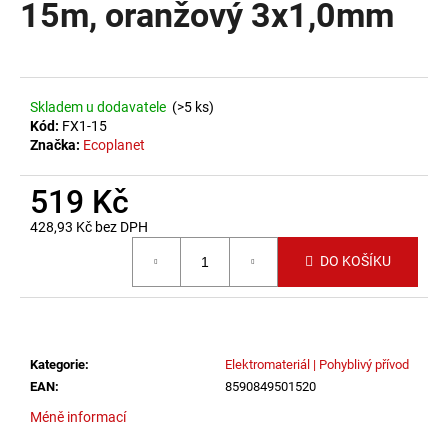
15m, oranžový 3x1,0mm
a
j
í
t
Skladem u dodavatele
(>5 ks)
?
Kód:
FX1-15
Značka:
Ecoplanet
519 Kč
428,93 Kč bez DPH
HLEDAT
Měrná cena:
DO KOŠÍKU
D
o
p
Kategorie
:
Elektromateriál | Pohyblivý přívod
o
EAN
:
8590849501520
r
Méně informací
u