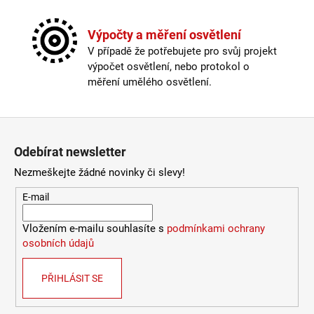
č
u
j
Výpočty a měření osvětlení
e
V případě že potřebujete pro svůj projekt
m
výpočet osvětlení, nebo protokol o
e
měření umělého osvětlení.
LED2
Zápatí
STROPNÍ
SVÍTIDLO
Odebírat newsletter
TORO
40
Nezmeškejte žádné novinky či slevy!
P/N,
W
E-mail
DALI
TW/PUSH
TW
Vložením e-mailu souhlasíte s
podmínkami ochrany
32+8W
osobních údajů
3000K-
4000K
BÍLÁ
PŘIHLÁSIT SE
-
LED2
LIGHTING