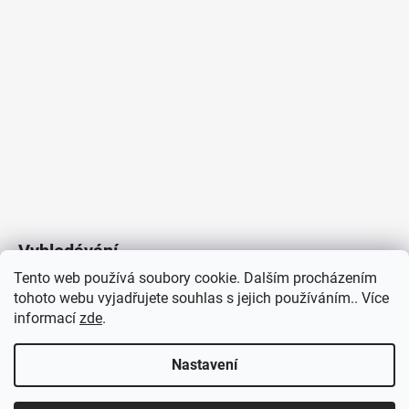
Vyhledávání
Tento web používá soubory cookie. Dalším procházením
tohoto webu vyjadřujete souhlas s jejich používáním.. Více
HLEDAT
informací
zde
.
Nastavení
Copyright 2026
Vytvořil Shoptet
/
Elektroradce.cz
. Všechna
J&K