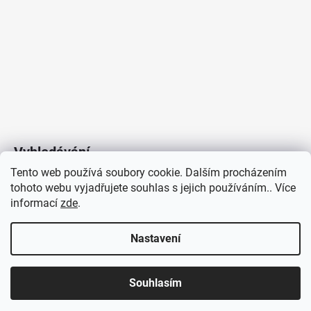
4
106
Kč
Vyhledávání
Tento web používá soubory cookie. Dalším procházením
tohoto webu vyjadřujete souhlas s jejich používáním.. Více
HLEDAT
informací
zde
.
Nastavení
Copyright 2026
Vytvořil Shoptet
/
Elektroradce.cz
. Všechna
J&K
Souhlasím
práva vyhrazena.
Pro