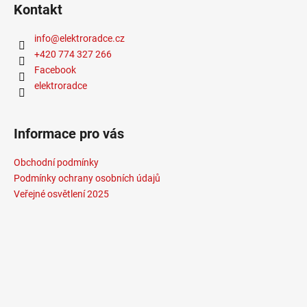
č
Kontakt
u
j
info
@
elektroradce.cz
e
+420 774 327 266
m
Facebook
e
elektroradce
VÝPRODEJ
LED2
Informace pro vás
LIŠTOVÉ
SVÍTIDLO
Obchodní podmínky
MAGLINE
II
Podmínky ochrany osobních údajů
60,
Veřejné osvětlení 2025
B
DALI
TW
24W
3000K-
4000K
ČERNÁ
-
LED2
LIGHTING