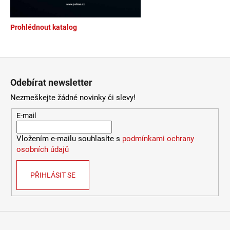
a
j
Prohlédnout katalog
í
t
Zápatí
?
Odebírat newsletter
Nezmeškejte žádné novinky či slevy!
E-mail
HLEDAT
Vložením e-mailu souhlasíte s
podmínkami ochrany
osobních údajů
D
o
PŘIHLÁSIT SE
p
o
r
u