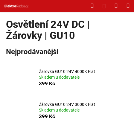
Košík
Přejít na obsah
Hledat
Nákup
M
Přihlášení
Zpět
Zpět
Osvětlení 24V DC |
C
Žárovky | GU10
o
p
Nejprodávanější
o
t
ř
Žárovka GU10 24V 4000K Flat
Skladem u dodavatele
e
399 Kč
b
u
j
Žárovka GU10 24V 3000K Flat
e
Skladem u dodavatele
399 Kč
t
e
n