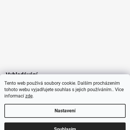
Vyhledávání
Tento web používá soubory cookie. Dalším procházením
tohoto webu vyjadřujete souhlas s jejich používáním.. Více
HLEDAT
informací
zde
.
Nastavení
Copyright 2026
Vytvořil Shoptet
/
Elektroradce.cz
. Všechna
J&K
Souhlasím
práva vyhrazena.
Pro