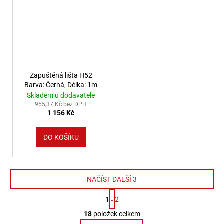
Zapuštěná lišta H52
Barva: Černá, Délka: 1m
Skladem u dodavatele
955,37 Kč bez DPH
1 156 Kč
DO KOŠÍKU
NAČÍST DALŠÍ 3
Stránkování
1
2
Ovládací prvky výpisu
18
položek celkem