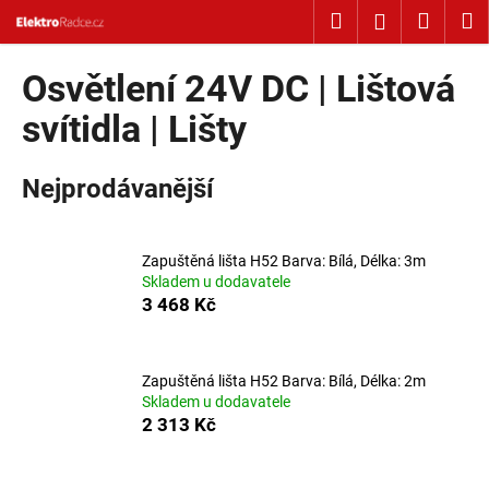
Košík
Přejít na obsah
Hledat
Nákup
M
Přihlášení
Zpět
Zpět
Osvětlení 24V DC | Lištová
C
svítidla | Lišty
o
p
Nejprodávanější
o
t
ř
Zapuštěná lišta H52 Barva: Bílá, Délka: 3m
Skladem u dodavatele
e
3 468 Kč
b
u
j
Zapuštěná lišta H52 Barva: Bílá, Délka: 2m
e
Skladem u dodavatele
2 313 Kč
t
e
n