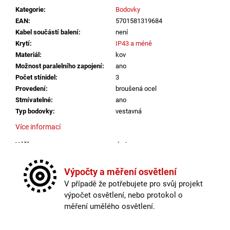
č
Kategorie
:
Bodovky
u
EAN
:
5701581319684
j
Kabel součástí balení
:
není
e
Krytí
:
IP43 a méně
m
Materiál
:
kov
e
Možnost paralelního zapojení
:
ano
Počet stínidel
:
3
VÝPRODEJ
Provedení
:
broušená ocel
LED2
Stmívatelné
:
ano
SPOT
Typ bodovky
:
vestavná
B,
W
Více informací
ZÁPUSTNÉ
BÍLÉ
Výška
:
do 1m
-
Závit
:
GU10
LED2
LIGHTING
Žárovka
:
ne
Výpočty a měření osvětlení
Kabel součástí balení
:
není
1
V případě že potřebujete pro svůj projekt
825
Krytí
:
IP43 a méně
výpočet osvětlení, nebo protokol o
Kč
Materiál
:
kov
měření umělého osvětlení.
Možnost paralelního zapojení
:
ano
Počet stínítek
:
3