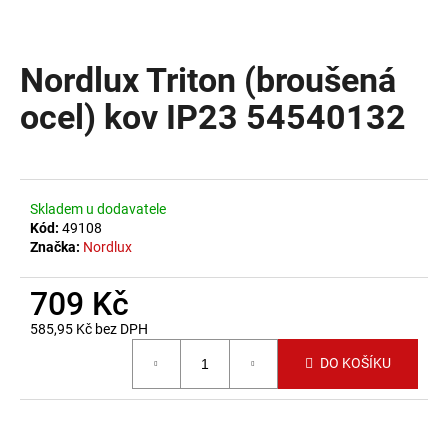
a
j
Nordlux Triton (broušená
í
t
ocel) kov IP23 54540132
?
Skladem u dodavatele
Kód:
49108
HLEDAT
Značka:
Nordlux
709 Kč
D
585,95 Kč bez DPH
o
Měrná cena:
p
DO KOŠÍKU
o
r
u