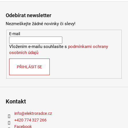
Provedení
:
broušená ocel
Zápatí
Stmívatelné
:
ano
Odebírat newsletter
Typ bodovky
:
vestavná
Výška
:
do 1m
Nezmeškejte žádné novinky či slevy!
Závit
:
GU10
E-mail
Žárovka
:
ne
Méně informací
Vložením e-mailu souhlasíte s
podmínkami ochrany
osobních údajů
PŘIHLÁSIT SE
Kontakt
info
@
elektroradce.cz
+420 774 327 266
Facebook