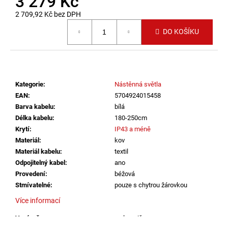
3 279 Kč
č
u
2 709,92 Kč bez DPH
j
Měrná cena:
DO KOŠÍKU
e
m
e
Kategorie
:
Nástěnná světla
VÝPRODEJ
LED2
EAN
:
5704924015458
LIŠTOVÉ
Barva kabelu
:
bílá
SVÍTIDLO
Délka kabelu
:
180-250cm
MAGLINE
Krytí
:
IP43 a méně
II
60,
Materiál
:
kov
B
Materiál kabelu
:
textil
DALI
Odpojitelný kabel
:
ano
TW
24W
Provedení
:
béžová
3000K-
Stmívatelné
:
pouze s chytrou žárovkou
4000K
ČERNÁ
Více informací
-
LED2
Vypínač
:
na lampičce
LIGHTING