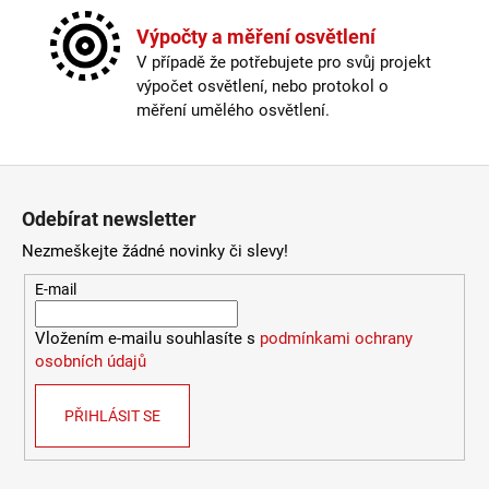
Výška
:
do 1m
4
Závit
:
E27
Výpočty a měření osvětlení
106
Žárovka
:
ne
Kč
V případě že potřebujete pro svůj projekt
Barva kabelu
:
bílá
výpočet osvětlení, nebo protokol o
Délka kabelu
:
180-250cm
měření umělého osvětlení.
Krytí
:
IP43 a méně
Materiál
:
kov
Materiál kabelu
:
textil
Zápatí
Odpojitelný kabel
:
ano
Odebírat newsletter
Provedení
:
béžová
Stmívatelné
:
pouze s chytrou žárovkou
Nezmeškejte žádné novinky či slevy!
Vypínač
:
na lampičce
E-mail
Výška
:
do 1m
Závit
:
E27
Vložením e-mailu souhlasíte s
podmínkami ochrany
Žárovka
:
ne
osobních údajů
Méně informací
PŘIHLÁSIT SE