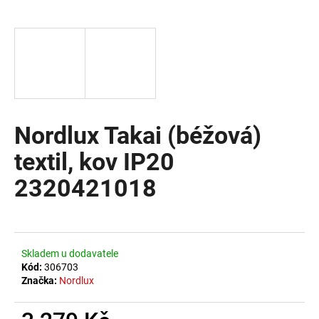
a
j
í
t
?
Nordlux Takai (béžová)
textil, kov IP20
HLEDAT
2320421018
D
o
Skladem u dodavatele
p
Kód:
306703
o
Značka:
Nordlux
r
u