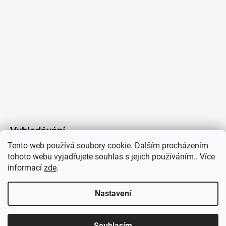
Vyhledávání
Tento web používá soubory cookie. Dalším procházením
tohoto webu vyjadřujete souhlas s jejich používáním.. Více
HLEDAT
informací
zde
.
Nastavení
Copyright 2026
Vytvořil Shoptet
/
Elektroradce.cz
. Všechna
J&K
Souhlasím
práva vyhrazena.
Pro