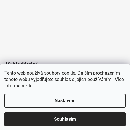
Vyhledávání
Tento web používá soubory cookie. Dalším procházením
tohoto webu vyjadřujete souhlas s jejich používáním.. Více
HLEDAT
informací
zde
.
Nastavení
Copyright 2026
Vytvořil Shoptet
/
Elektroradce.cz
. Všechna
J&K
Souhlasím
práva vyhrazena.
Pro