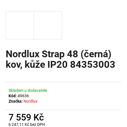
a
j
í
t
?
Nordlux Strap 48 (černá)
kov, kůže IP20 84353003
HLEDAT
D
Skladem u dodavatele
o
Kód:
49636
Značka:
Nordlux
p
o
7 559 Kč
r
u
6 247,11 Kč bez DPH