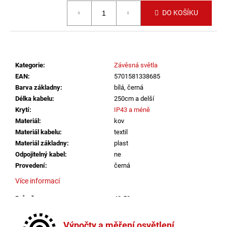
č
Měrná cena:
u
DO KOŠÍKU
j
e
m
e
Kategorie
:
Závěsná světla
EAN
:
5701581338685
VÝPRODEJ
Barva základny
:
bílá, černá
LED2
Délka kabelu
:
250cm a delší
SPOT
Krytí
:
IP43 a méně
B,
W
Materiál
:
kov
ZÁPUSTNÉ
Materiál kabelu
:
textil
BÍLÉ
Materiál základny
:
plast
-
Odpojitelný kabel
:
ne
LED2
LIGHTING
Provedení
:
černá
1
Více informací
825
Kč
Průměr
:
40-50cm
Stmívatelné
:
ano
Výška
:
do 1m
Výpočty a měření osvětlení