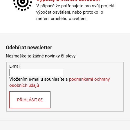
Závit
:
E27
V případě že potřebujete pro svůj projekt
Žárovka
:
ne
výpočet osvětlení, nebo protokol o
Délka kabelu
:
250cm a delší
měření umělého osvětlení.
Krytí
:
IP43 a méně
Materiál
:
kov
Materiál kabelu
:
textil
Zápatí
Odpojitelný kabel
:
ne
Odebírat newsletter
Provedení
:
černá
Průměr
:
40-50cm
Nezmeškejte žádné novinky či slevy!
Stmívatelné
:
ano
E-mail
Výška
:
do 1m
Závit
:
E27
Vložením e-mailu souhlasíte s
podmínkami ochrany
Žárovka
:
ne
osobních údajů
Barva základny
:
bílá, černá
Materiál základny
:
plast
PŘIHLÁSIT SE
Méně informací