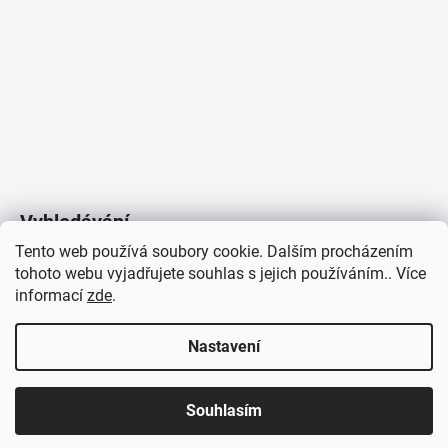
Vyhledávání
Tento web používá soubory cookie. Dalším procházením
tohoto webu vyjadřujete souhlas s jejich používáním.. Více
HLEDAT
informací
zde
.
Nastavení
Copyright 2026
Vytvořil Shoptet
/
Elektroradce.cz
. Všechna
J&K
Souhlasím
práva vyhrazena.
Pro