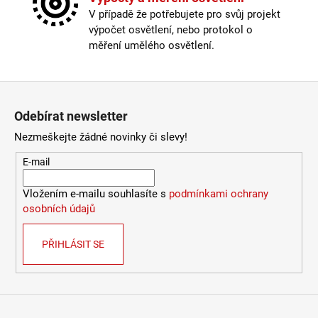
Závit
:
E27
V případě že potřebujete pro svůj projekt
9
Žárovka
:
ne
053
výpočet osvětlení, nebo protokol o
Délka kabelu
:
250cm a delší
Kč
měření umělého osvětlení.
Krytí
:
IP43 a méně
Materiál
:
kov
Materiál kabelu
:
textil
Zápatí
Průměr
:
30-40cm
Odebírat newsletter
Průměr baldachýnu
:
11,8cm
Stmívatelné
:
ano
Nezmeškejte žádné novinky či slevy!
externí stmívač nebo chytrá
Typ stmívače/stmívání
:
žárovka
E-mail
Výška
:
do 1m
Závit
:
E27
Vložením e-mailu souhlasíte s
podmínkami ochrany
Žárovka
:
ne
osobních údajů
Materiál základny
:
plast
Provedení
:
béžová
PŘIHLÁSIT SE
Méně informací