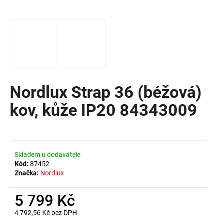
a
j
í
t
?
Nordlux Strap 36 (béžová)
kov, kůže IP20 84343009
HLEDAT
D
Skladem u dodavatele
o
Kód:
87452
Značka:
Nordlux
p
o
5 799 Kč
r
u
4 792,56 Kč bez DPH