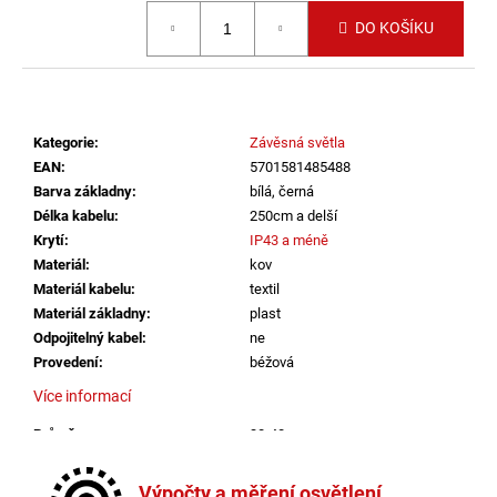
č
Měrná cena:
u
DO KOŠÍKU
j
e
m
e
Kategorie
:
Závěsná světla
EAN
:
5701581485488
LED2
Barva základny
:
bílá, černá
STROPNÍ
Délka kabelu
:
250cm a delší
SVÍTIDLO
Krytí
:
IP43 a méně
TORO
40
Materiál
:
kov
P/N,
Materiál kabelu
:
textil
W
Materiál základny
:
plast
DALI
Odpojitelný kabel
:
ne
TW/PUSH
TW
Provedení
:
béžová
32+8W
Více informací
3000K-
4000K
BÍLÁ
Průměr
:
30-40cm
-
Stmívatelné
:
ano
LED2
Výška
:
do 1m
LIGHTING
Výpočty a měření osvětlení