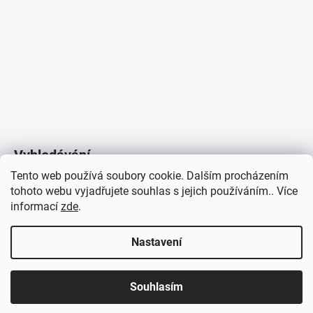
Vyhledávání
Tento web používá soubory cookie. Dalším procházením
tohoto webu vyjadřujete souhlas s jejich používáním.. Více
HLEDAT
informací
zde
.
Nastavení
Copyright 2026
Vytvořil Shoptet
/
Elektroradce.cz
. Všechna
J&K
Souhlasím
práva vyhrazena.
Pro