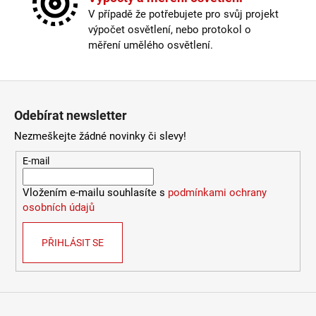
772
Žárovka
:
LED
V případě že potřebujete pro svůj projekt
Kč
Životnost žárovky
:
20000 hodin
výpočet osvětlení, nebo protokol o
Barevná teplota
:
2700-3000K (obytná zóna)
měření umělého osvětlení.
Energetická třída
:
F
Index podání barev (CRI)
:
80 Ra
Krytí
:
IP43 a méně
Zápatí
Materiál
:
kov
Odebírat newsletter
Možnost paralelního zapojení
:
ano
Provedení
:
bílá
Nezmeškejte žádné novinky či slevy!
Stmívatelné
:
ano
E-mail
Výška
:
do 1m
Závit
:
zabudovaná LED
Vložením e-mailu souhlasíte s
podmínkami ochrany
Žárovka
:
LED
osobních údajů
Životnost žárovky
:
20000 hodin
Světelný tok
:
301-600lm
PŘIHLÁSIT SE
Méně informací