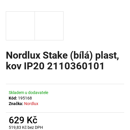
a
j
í
t
?
Nordlux Stake (bílá) plast,
kov IP20 2110360101
HLEDAT
D
Skladem u dodavatele
o
Kód:
195168
Značka:
Nordlux
p
o
629 Kč
r
u
519,83 Kč bez DPH