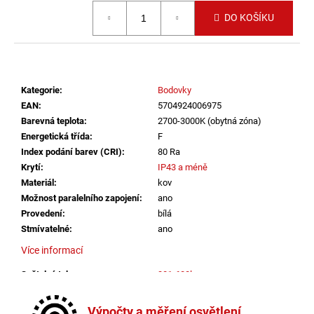
č
Měrná cena:
u
DO KOŠÍKU
j
e
m
e
Kategorie
:
Bodovky
EAN
:
5704924006975
VÝPRODEJ
Barevná teplota
:
2700-3000K (obytná zóna)
LED2
Energetická třída
:
F
LIŠTOVÉ
Index podání barev (CRI)
:
80 Ra
SVÍTIDLO
MAGLINE
Krytí
:
IP43 a méně
II
Materiál
:
kov
60,
Možnost paralelního zapojení
:
ano
B
Provedení
:
bílá
DALI
24W
Stmívatelné
:
ano
3000K/3500K/4000K
Více informací
ČERNÁ
-
LED2
Světelný tok
:
301-600lm
LIGHTING
Výška
:
do 1m
2
Závit
:
zabudovaná LED
Výpočty a měření osvětlení