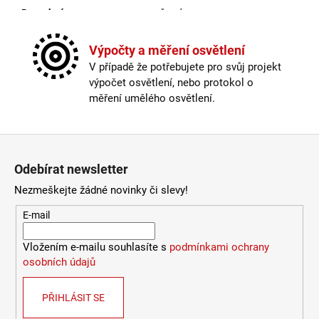
Provedení
:
černá
9
053
Průměr
:
20-30cm
Kč
Stmívač
:
ano
Výpočty a měření osvětlení
Stmívatelné
:
ano
V případě že potřebujete pro svůj projekt
Světelný tok
:
0-300lm
výpočet osvětlení, nebo protokol o
Typ stmívače/stmívání
:
přes tlačítko
měření umělého osvětlení.
USB port
:
ano
Vypínač
:
na lampě
Výška
:
do 1m
Zápatí
Závit
:
zabudovaná LED
Odebírat newsletter
Žárovka
:
LED
Životnost žárovky
:
30000 hodin
Nezmeškejte žádné novinky či slevy!
Barevná teplota
:
2700-3000K (obytná zóna)
E-mail
Barva kabelu
:
černá
Délka kabelu
:
< 180cm
Vložením e-mailu souhlasíte s
podmínkami ochrany
Energetická třída
:
F
osobních údajů
Index podání barev (CRI)
:
80 Ra
Krytí
:
IP44 a více
Materiál
:
kov
PŘIHLÁSIT SE
Odpojitelný kabel
:
ano