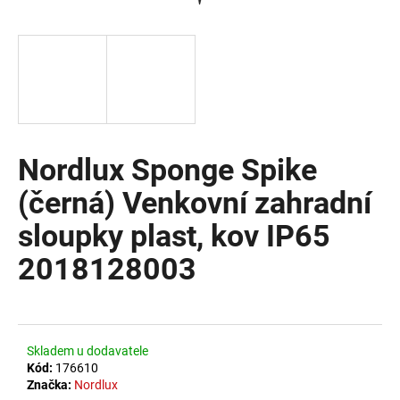
a
j
í
t
?
Nordlux Sponge Spike
(černá) Venkovní zahradní
HLEDAT
sloupky plast, kov IP65
2018128003
D
o
p
o
Skladem u dodavatele
r
Kód:
176610
u
Značka:
Nordlux