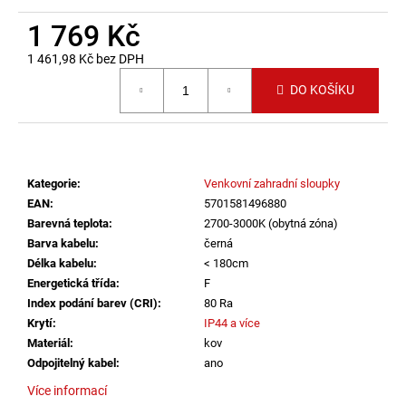
č
u
1 769 Kč
j
1 461,98 Kč bez DPH
e
Měrná cena:
m
DO KOŠÍKU
e
LED2
STROPNÍ
Kategorie
:
Venkovní zahradní sloupky
SVÍTIDLO
TORO
EAN
:
5701581496880
40
Barevná teplota
:
2700-3000K (obytná zóna)
P/N,
Barva kabelu
:
černá
W
DALI
Délka kabelu
:
< 180cm
TW/PUSH
Energetická třída
:
F
TW
Index podání barev (CRI)
:
80 Ra
32+8W
Krytí
:
IP44 a více
3000K-
4000K
Materiál
:
kov
BÍLÁ
Odpojitelný kabel
:
ano
-
LED2
Více informací
LIGHTING