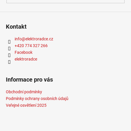
Provedení
:
černá
Průměr
:
20-30cm
Stmívač
:
ano
Stmívatelné
:
ano
Kontakt
Typ stmívače/stmívání
:
přes tlačítko
USB port
:
ano
info
@
elektroradce.cz
Vypínač
:
na lampě
+420 774 327 266
Výška
:
do 1m
Facebook
Závit
:
zabudovaná LED
elektroradce
Žárovka
:
LED
Životnost žárovky
:
30000 hodin
Světelný tok
:
0-300lm
Informace pro vás
Méně informací
Obchodní podmínky
Podmínky ochrany osobních údajů
Veřejné osvětlení 2025