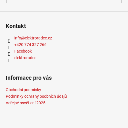
Závit
:
zabudovaná LED
Žárovka
:
LED
Životnost žárovky
:
30000 hodin
Světelný tok
:
0-300lm
Kontakt
Méně informací
info
@
elektroradce.cz
+420 774 327 266
Facebook
elektroradce
Informace pro vás
Obchodní podmínky
Podmínky ochrany osobních údajů
Veřejné osvětlení 2025