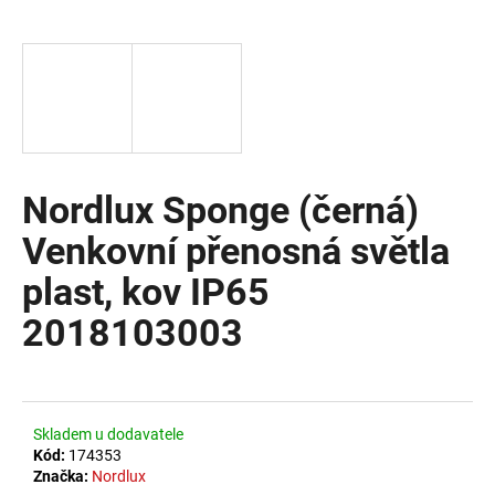
a
j
í
t
?
Nordlux Sponge (černá)
Venkovní přenosná světla
HLEDAT
plast, kov IP65
2018103003
D
o
p
o
Skladem u dodavatele
r
Kód:
174353
u
Značka:
Nordlux