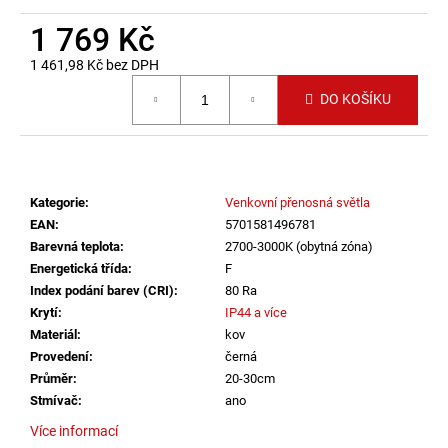
č
u
1 769 Kč
j
1 461,98 Kč bez DPH
e
Měrná cena:
m
DO KOŠÍKU
e
VÝPRODEJ
LED2
Kategorie
:
Venkovní přenosná světla
LIŠTOVÉ
SVÍTIDLO
EAN
:
5701581496781
MAGLINE
Barevná teplota
:
2700-3000K (obytná zóna)
II
Energetická třída
:
F
60,
B
Index podání barev (CRI)
:
80 Ra
DALI
Krytí
:
IP44 a více
TW
Materiál
:
kov
24W
Provedení
:
černá
3000K-
4000K
Průměr
:
20-30cm
ČERNÁ
Stmívač
:
ano
-
LED2
Více informací
LIGHTING