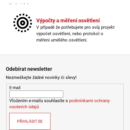
Stmívatelné
:
ano
4
106
Světelný tok
:
0-300lm
Kč
Typ stmívače/stmívání
:
přes tlačítko
Výpočty a měření osvětlení
USB port
:
ano
V případě že potřebujete pro svůj projekt
Výška
:
do 1m
výpočet osvětlení, nebo protokol o
Závit
:
zabudovaná LED
měření umělého osvětlení.
Žárovka
:
LED
Životnost žárovky
:
30000 hodin
Barevná teplota
:
2700-3000K (obytná zóna)
Zápatí
Energetická třída
:
F
Odebírat newsletter
Index podání barev (CRI)
:
80 Ra
Krytí
:
IP44 a více
Nezmeškejte žádné novinky či slevy!
Materiál
:
kov
E-mail
Provedení
:
černá
Průměr
:
20-30cm
Vložením e-mailu souhlasíte s
podmínkami ochrany
Stmívač
:
ano
osobních údajů
Stmívatelné
:
ano
Typ stmívače/stmívání
:
přes tlačítko
USB port
:
ano
PŘIHLÁSIT SE
Výška
:
do 1m