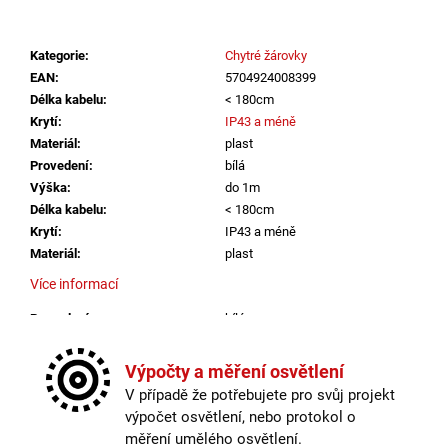
č
u
j
Kategorie
:
Chytré žárovky
e
EAN
:
5704924008399
m
Délka kabelu
:
< 180cm
e
Krytí
:
IP43 a méně
Materiál
:
plast
Provedení
:
bílá
VÝPRODEJ
LED2
Výška
:
do 1m
SPOJKA
Délka kabelu
:
< 180cm
MAG
Krytí
:
IP43 a méně
POWER
Materiál
:
plast
CONNECTOR,
B
Více informací
DALI
ČERNÁ
Provedení
:
bílá
(NÁHRADA
LED2
Výška
:
do 1m
6523803)
Výpočty a měření osvětlení
Méně informací
-
LED2
V případě že potřebujete pro svůj projekt
LIGHTING
výpočet osvětlení, nebo protokol o
386
měření umělého osvětlení.