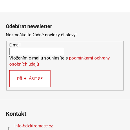
Kč
Zápatí
Odebírat newsletter
Nezmeškejte žádné novinky či slevy!
E-mail
Vložením e-mailu souhlasíte s
podmínkami ochrany
osobních údajů
PŘIHLÁSIT SE
Kontakt
info
@
elektroradce.cz