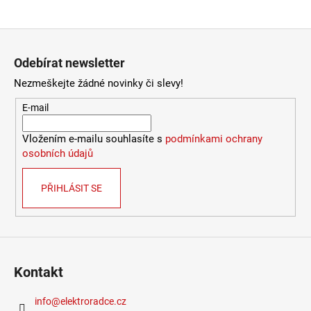
2
772
Kč
Zápatí
Odebírat newsletter
Nezmeškejte žádné novinky či slevy!
E-mail
Vložením e-mailu souhlasíte s
podmínkami ochrany
osobních údajů
PŘIHLÁSIT SE
Kontakt
info
@
elektroradce.cz