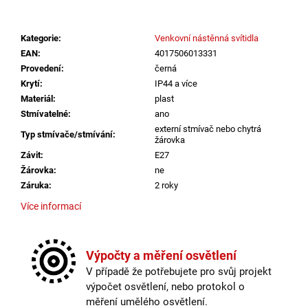
č
u
j
Kategorie
:
Venkovní nástěnná svítidla
e
EAN
:
4017506013331
m
Provedení
:
černá
e
Krytí
:
IP44 a více
Materiál
:
plast
Stmívatelné
:
ano
VÝPRODEJ
LED2
externí stmívač nebo chytrá
Typ stmívače/stmívání
:
žárovka
LIŠTOVÉ
SVÍTIDLO
Závit
:
E27
MAGO
Žárovka
:
ne
II
Záruka
:
2 roky
M,
B
Více informací
DALI
DIM
Provedení
:
černá
10W
3000K
Méně informací
Výpočty a měření osvětlení
ČERNÁ
-
V případě že potřebujete pro svůj projekt
LED2
výpočet osvětlení, nebo protokol o
LIGHTING
měření umělého osvětlení.