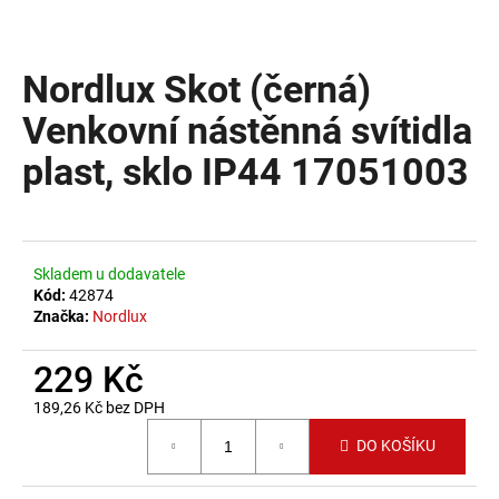
a
j
Nordlux Skot (černá)
í
t
Venkovní nástěnná svítidla
?
plast, sklo IP44 17051003
HLEDAT
Skladem u dodavatele
Kód:
42874
Značka:
Nordlux
D
229 Kč
o
p
189,26 Kč bez DPH
o
Měrná cena:
DO KOŠÍKU
r
u