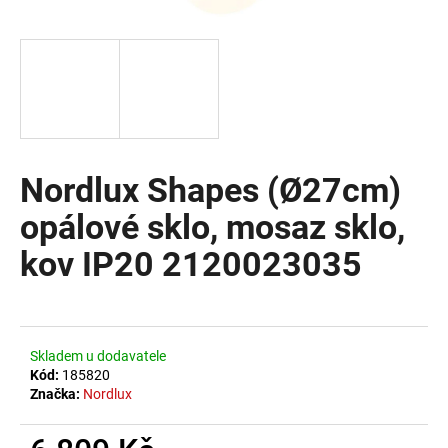
a
j
í
t
?
Nordlux Shapes (Ø27cm)
opálové sklo, mosaz sklo,
HLEDAT
kov IP20 2120023035
D
o
Skladem u dodavatele
p
Kód:
185820
o
Značka:
Nordlux
r
u