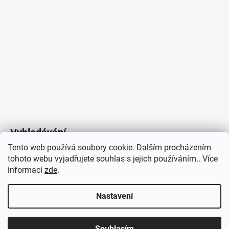
Vyhledávání
Tento web používá soubory cookie. Dalším procházením
tohoto webu vyjadřujete souhlas s jejich používáním.. Více
HLEDAT
informací
zde
.
Nastavení
Copyright 2026
Vytvořil Shoptet
/
Elektroradce.cz
. Všechna
J&K
Souhlasím
práva vyhrazena.
Pro