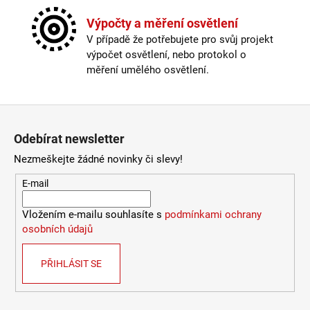
Výška
:
do 1m
2
772
Závit
:
E27
Výpočty a měření osvětlení
Kč
Žárovka
:
ne
V případě že potřebujete pro svůj projekt
Barva kabelu
:
černá
výpočet osvětlení, nebo protokol o
Délka kabelu
:
250cm a delší
měření umělého osvětlení.
Krytí
:
IP43 a méně
Materiál
:
kov
Materiál kabelu
:
textil
Zápatí
Odpojitelný kabel
:
ne
Odebírat newsletter
Provedení
:
mosaz
Průměr
:
Ø27cm
Nezmeškejte žádné novinky či slevy!
Stmívatelné
:
ano
E-mail
Výška
:
do 1m
Závit
:
E27
Vložením e-mailu souhlasíte s
podmínkami ochrany
Žárovka
:
ne
osobních údajů
Méně informací
PŘIHLÁSIT SE