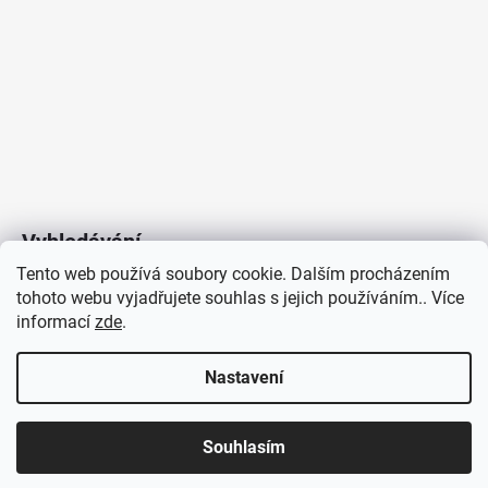
Vyhledávání
Tento web používá soubory cookie. Dalším procházením
tohoto webu vyjadřujete souhlas s jejich používáním.. Více
HLEDAT
informací
zde
.
Nastavení
Copyright 2026
Vytvořil Shoptet
/
Elektroradce.cz
. Všechna
J&K
Souhlasím
práva vyhrazena.
Pro