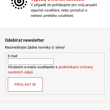
772
Žárovka
:
ne
V případě že potřebujete pro svůj projekt
Kč
Délka kabelu
:
< 180cm
výpočet osvětlení, nebo protokol o
Krytí
:
IP43 a méně
měření umělého osvětlení.
Materiál
:
kov
Nastavitelné rameno
:
ano
Odpojitelný kabel
:
ne
Zápatí
Stmívatelné
:
pouze s chytrou žárovkou
Odebírat newsletter
USB port
:
ano
Vypínač
:
na lampičce
Nezmeškejte žádné novinky či slevy!
Výška
:
do 1m
E-mail
Závit
:
GU10
Žárovka
:
ne
Vložením e-mailu souhlasíte s
podmínkami ochrany
Provedení
:
bílá
osobních údajů
Méně informací
PŘIHLÁSIT SE