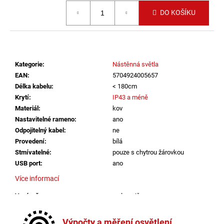
č
Měrná cena:
u
DO KOŠÍKU
j
e
m
e
Kategorie
:
Nástěnná světla
EAN
:
5704924005657
VÝPRODEJ
Délka kabelu
:
< 180cm
LED2
Krytí
:
IP43 a méně
LIŠTOVÉ
Materiál
:
kov
SVÍTIDLO
MAGLINE
Nastavitelné rameno
:
ano
II
Odpojitelný kabel
:
ne
60,
Provedení
:
bílá
B
Stmívatelné
:
pouze s chytrou žárovkou
DALI
24W
USB port
:
ano
3000K/3500K/4000K
Více informací
ČERNÁ
-
LED2
Vypínač
:
na lampičce
LIGHTING
Výška
:
do 1m
2
Závit
:
GU10
Výpočty a měření osvětlení