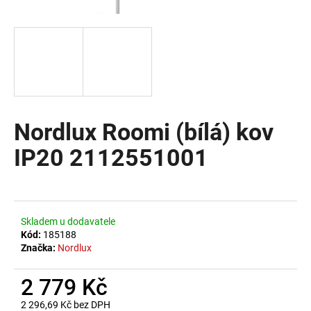
a
j
í
t
?
Nordlux Roomi (bílá) kov
IP20 2112551001
HLEDAT
D
Skladem u dodavatele
o
Kód:
185188
Značka:
Nordlux
p
o
2 779 Kč
r
u
2 296,69 Kč bez DPH