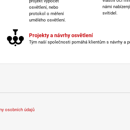
vlastní oči mn
projekt výpočet
Výšk
námi nabízen
osvětlení, nebo
Závit
:
svítidel.
protokol o měření
umělého osvětlení.
Žáro
Život
Projekty a návrhy osvětlení
Tým naší společnosti pomáhá klientům s návrhy a pro
Barev
Délka
Energ
Index
Krytí
:
Mater
Možno
Odpoj
Stmív
Typ b
y osobních údajů
Výšk
Závit
: