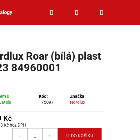
Hledat
Přihlášení
Nákupní koší
alogy
Kontakt
rdlux Roar (bílá) plast
23 84960001
dem u
Kód:
Značka:
vatele
175097
Nordlux
9 Kč
83 Kč bez DPH
 cena:
K 24V RGBW 9,6W IP65
DO KOŠÍKU