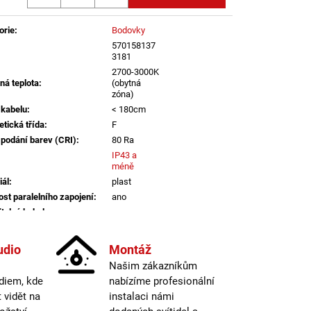
LENÍ
orie
:
Bodovky
570158137
3181
2700-3000K
ná teplota
:
(obytná
zóna)
 kabelu
:
< 180cm
etická třída
:
F
 podání barev (CRI)
:
80 Ra
IP43 a
méně
iál
:
plast
st paralelního zapojení
:
ano
itelný kabel
:
ano
informací
udio
Montáž
dení
:
bílá
Našim zákazníkům
atelné
:
ano
diem, kde
nabízíme profesionální
lný tok
:
301-600lm
vidět na
instalaci námi
odovky
:
vestavná