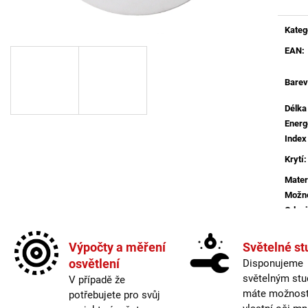
BROUŠENÝ STŘÍBRNÝ HLINÍK A AKRYL
BALENÍ: 10M BA
LED 50W 230V 3000K IP20
9 216 Kč
STMÍVATELNÉ - NOVA LUCE
Kateg
9 078 Kč
EAN
:
Barev
Délka
Energ
Index
Krytí
:
Mater
Možno
Odpoj
Více 
Výpočty a měření
Světelné st
Prove
osvětlení
Disponujeme
Stmív
světelným stu
V případě že
Světe
máte možnost 
potřebujete pro svůj
Typ b