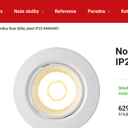
ás
Naše služby
Reference
Poradna
Kat
rdlux Roar (bílá) plast IP23 84960001
Co potřebujete najít?
No
HLEDAT
IP
Doporučujeme
Skla
doda
62
519,
Měrná
ZÁVĚSNÉ SVÍTIDLO RANDO THIN
SAUNA LED PÁSE