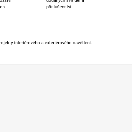
ožství
dodaných svítidel a
a
:
do 1m
ých
příslušenství.
zabudovaná
LED
vka
:
LED
30000
nost žárovky
:
hodin
2700-3000K
jekty interiérového a exteriérového osvětlení.
ná teplota
:
(obytná
zóna)
 kabelu
:
< 180cm
etická třída
:
F
 podání barev (CRI)
:
80 Ra
IP43 a
méně
iál
:
plast
st paralelního zapojení
:
ano
itelný kabel
:
ano
atelné
:
ano
odovky
:
vestavná
a
:
do 1m
zabudovaná
LED