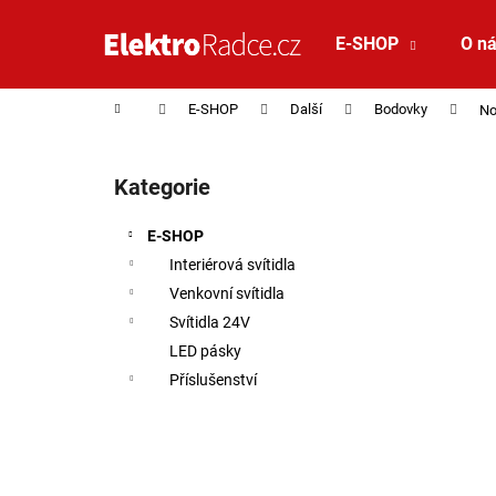
Košík
Přejít na obsah
E-SHOP
O n
Zpět
Zpět
do
do
Domů
E-SHOP
Další
Bodovky
No
obchodu
obchodu
Postranní panel
Kategorie
Přeskočit kategorie
E-SHOP
Interiérová svítidla
Venkovní svítidla
Svítidla 24V
LED pásky
Příslušenství
VÝPRODEJ VZORKU - LED2 STROPNÍ