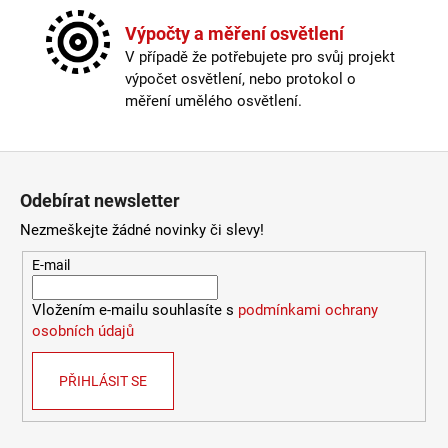
Počet stínidel
:
3
Kč
Provedení
:
broušená ocel
Výpočty a měření osvětlení
Stmívatelné
:
ne
V případě že potřebujete pro svůj projekt
Světelný tok
:
301-600lm
výpočet osvětlení, nebo protokol o
Typ bodovky
:
vestavná
měření umělého osvětlení.
Výška
:
do 1m
Závit
:
GU10
Žárovka
:
LED
Zápatí
Životnost žárovky
:
25000 hodin
Odebírat newsletter
Barevná teplota
:
2700-3000K (obytná zóna)
Barva kabelu
:
černá
Nezmeškejte žádné novinky či slevy!
Délka kabelu
:
180-250cm
E-mail
Energetická třída
:
E
Krytí
:
IP43 a méně
Vložením e-mailu souhlasíte s
podmínkami ochrany
Materiál
:
kov
osobních údajů
Možnost paralelního zapojení
:
ano
Nastavitelná hlava
:
ano
Odpojitelný kabel
:
ano
PŘIHLÁSIT SE
Počet stínítek
:
3
Provedení
:
broušená ocel
Stmívatelné
:
ne