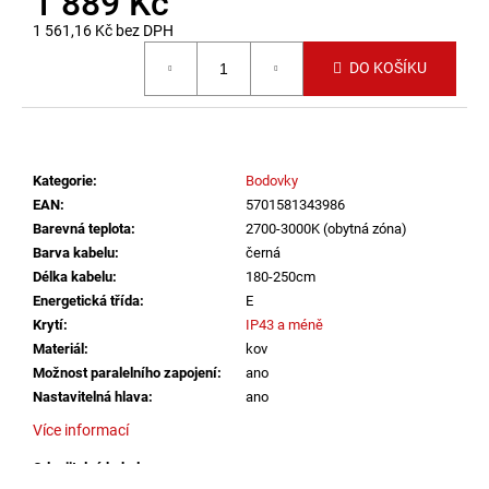
1 889 Kč
č
u
1 561,16 Kč bez DPH
j
Měrná cena:
DO KOŠÍKU
e
m
e
Kategorie
:
Bodovky
VÝPRODEJ
LED2
EAN
:
5701581343986
SPOJKA
Barevná teplota
:
2700-3000K (obytná zóna)
MAG
Barva kabelu
:
černá
POWER
Délka kabelu
:
180-250cm
CONNECTOR,
B
Energetická třída
:
E
DALI
Krytí
:
IP43 a méně
ČERNÁ
Materiál
:
kov
(NÁHRADA
LED2
Možnost paralelního zapojení
:
ano
6523803)
Nastavitelná hlava
:
ano
-
LED2
Více informací
LIGHTING
Odpojitelný kabel
:
ano
386