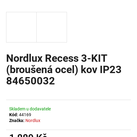
a
j
í
t
?
Nordlux Recess 3-KIT
(broušená ocel) kov IP23
HLEDAT
84650032
D
o
Skladem u dodavatele
p
Kód:
44169
o
Značka:
Nordlux
r
u