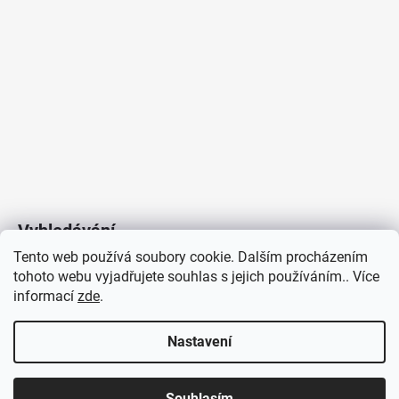
Vyhledávání
Tento web používá soubory cookie. Dalším procházením
tohoto webu vyjadřujete souhlas s jejich používáním.. Více
HLEDAT
informací
zde
.
Nastavení
Copyright 2026
Vytvořil Shoptet
/
Elektroradce.cz
. Všechna
J&K
Souhlasím
práva vyhrazena.
Pro