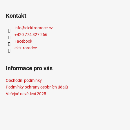
Typ bodovky
:
vestavná
Výška
:
do 1m
Kontakt
Závit
:
GU10
Žárovka
:
LED
info
@
elektroradce.cz
Životnost žárovky
:
25000 hodin
+420 774 327 266
Světelný tok
:
301-600lm
Facebook
Méně informací
elektroradce
Informace pro vás
Obchodní podmínky
Podmínky ochrany osobních údajů
Veřejné osvětlení 2025