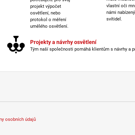
Prove
vlastní oči mn
projekt výpočet
Stmív
námi nabízen
osvětlení, nebo
svítidel.
protokol o měření
Světe
umělého osvětlení.
Typ b
Výšk
Projekty a návrhy osvětlení
Závit
:
Tým naší společnosti pomáhá klientům s návrhy a pro
Žáro
Život
Méně
y osobních údajů