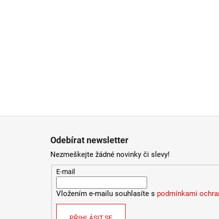
Zápatí
Odebírat newsletter
Nezmeškejte žádné novinky či slevy!
E-mail
Vložením e-mailu souhlasíte s
podmínkami ochran
PŘIHLÁSIT SE