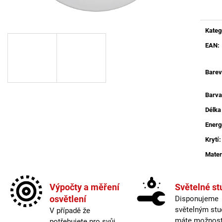
BROUŠENÝ STŘÍBRNÝ HLINÍK A AKRYL
BALENÍ: 10M BA
LED 50W 230V 3000K IP20
9 216 Kč
STMÍVATELNÉ - NOVA LUCE
9 078 Kč
Kateg
EAN
:
Barev
Barva
Délka
Energ
Krytí
:
Mater
Možno
Nasta
Výpočty a měření
Světelné st
Více 
osvětlení
Disponujeme
Odpoj
světelným stu
V případě že
Počet 
máte možnost 
potřebujete pro svůj