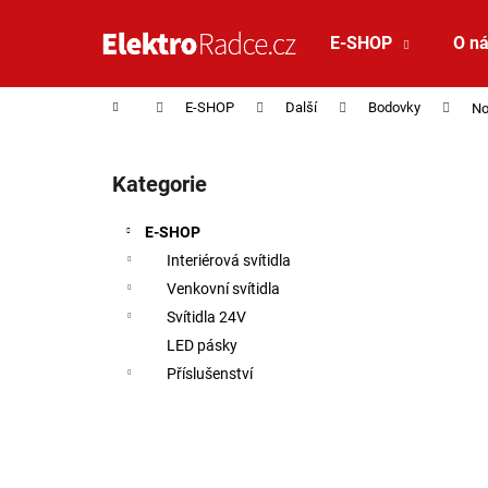
Košík
Přejít na obsah
E-SHOP
O n
Zpět
Zpět
do
do
Domů
E-SHOP
Další
Bodovky
No
obchodu
obchodu
Postranní panel
Kategorie
Přeskočit kategorie
E-SHOP
Interiérová svítidla
Venkovní svítidla
Svítidla 24V
LED pásky
Příslušenství
VÝPRODEJ VZORKU - LED2 STROPNÍ