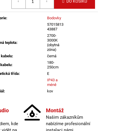
LENÍ
DO KOŠÍKU
orie
:
Bodovky
57015813
43887
2700-
3000K
ná teplota
:
(obytná
zóna)
 kabelu
:
černá
180-
 kabelu
:
250cm
etická třída
:
E
IP43 a
méně
iál
:
kov
st paralelního zapojení
:
ano
vitelná hlava
:
ano
udio
Montáž
informací
Našim zákazníkům
itelný kabel
:
ano
diem, kde
nabízíme profesionální
stínidel
:
3
vidět na
instalaci námi