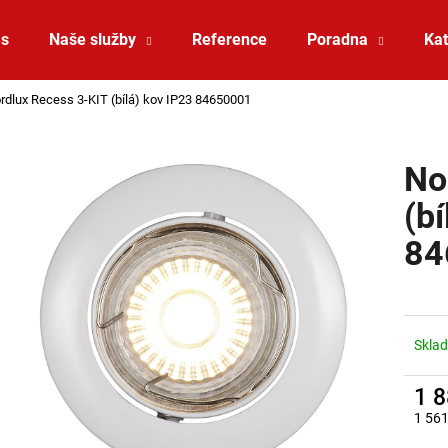
ás
Naše služby
Reference
Poradna
Kat
rdlux Recess 3-KIT (bílá) kov IP23 84650001
Co potřebujete najít?
No
HLEDAT
(b
84
Doporučujeme
Sklad
1 
1 561
ZÁVĚSNÉ SVÍTIDLO RANDO THIN
SAUNA LED PÁSE
Měrná