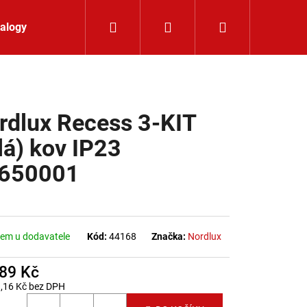
Hledat
Přihlášení
Nákupní koší
alogy
Kontakt
rdlux Recess 3-KIT
ílá) kov IP23
650001
em u dodavatele
Kód:
44168
Značka:
Nordlux
889 Kč
,16 Kč bez DPH
K 24V RGBW 9,6W IP65
 cena: