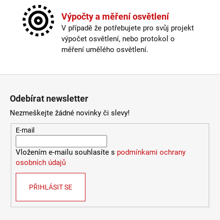
Výška
:
1,5-2m
Závit
:
E14
Výpočty a měření osvětlení
Žárovka
:
ne
V případě že potřebujete pro svůj projekt
Délka kabelu
:
180-250cm
výpočet osvětlení, nebo protokol o
Krytí
:
IP43 a méně
měření umělého osvětlení.
Materiál
:
kov
Nastavitelná hlava
:
ano
Odpojitelný kabel
:
ne
Zápatí
Počet stínítek
:
2
Odebírat newsletter
Provedení
:
chrom, opálové sklo
Stmívatelné
:
pouze s chytrou žárovkou
Nezmeškejte žádné novinky či slevy!
Vypínač
:
na kabelu
E-mail
Výška
:
1,5-2m
Závit
:
E14
Vložením e-mailu souhlasíte s
podmínkami ochrany
Žárovka
:
ne
osobních údajů
Méně informací
PŘIHLÁSIT SE