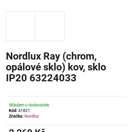
a
j
í
t
?
Nordlux Ray (chrom,
opálové sklo) kov, sklo
HLEDAT
IP20 63224033
D
o
Skladem u dodavatele
p
Kód:
41821
o
Značka:
Nordlux
r
u