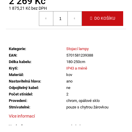
2 269 Kč
č
u
1 875,21 Kč bez DPH
j
Měrná cena:
DO KOŠÍKU
e
m
e
Kategorie
:
Stojací lampy
SAUNA
LED
EAN
:
5701581239388
PÁSEK
Délka kabelu
:
180-250cm
24V
Krytí
:
IP43 a méně
RGBW
Materiál
:
kov
9,6W
IP65
Nastavitelná hlava
:
ano
BALENÍ:
Odpojitelný kabel
:
ne
5M
Počet stínidel
:
2
BALENÍ
Provedení
:
chrom, opálové sklo
2
Stmívatelné
:
pouze s chytrou žárovkou
560
Kč
Více informací
Vypínač
:
na kabelu