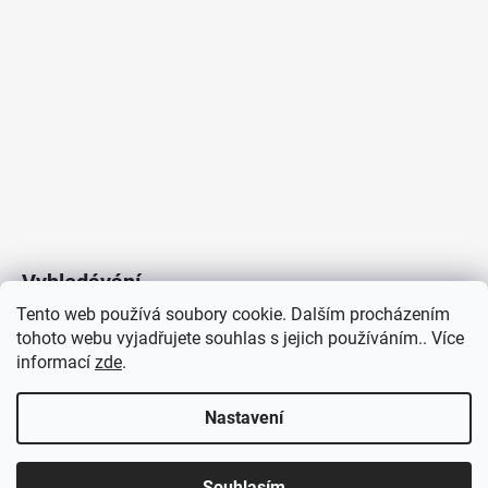
Vyhledávání
Tento web používá soubory cookie. Dalším procházením
tohoto webu vyjadřujete souhlas s jejich používáním.. Více
HLEDAT
informací
zde
.
Nastavení
Copyright 2026
Vytvořil Shoptet
/
Elektroradce.cz
. Všechna
J&K
Souhlasím
práva vyhrazena.
Pro