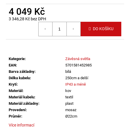
č
u
4 049 Kč
j
3 346,28 Kč bez DPH
e
Měrná cena:
m
DO KOŠÍKU
e
VÝPRODEJ
LED2
Kategorie
:
Závěsná světla
LIŠTOVÉ
SVÍTIDLO
EAN
:
5701581452985
MAGLINE
Barva základny
:
bílá
II
Délka kabelu
:
250cm a delší
60,
B
Krytí
:
IP43 a méně
DALI
Materiál
:
kov
TW
Materiál kabelu
:
textil
24W
Materiál základny
:
plast
3000K-
4000K
Provedení
:
mosaz
ČERNÁ
Průměr
:
Ø22cm
-
LED2
Více informací
LIGHTING