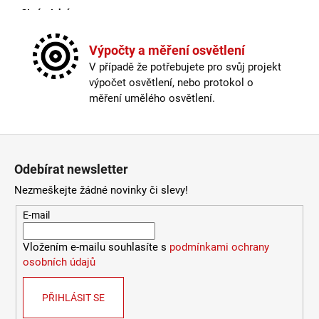
Stmívatelné
:
ano
4
106
Výška
:
do 1m
Kč
Závit
:
E27
Výpočty a měření osvětlení
Žárovka
:
ne
V případě že potřebujete pro svůj projekt
Délka kabelu
:
250cm a delší
výpočet osvětlení, nebo protokol o
Krytí
:
IP43 a méně
měření umělého osvětlení.
Materiál
:
kov
Materiál kabelu
:
textil
Provedení
:
mosaz
Zápatí
Průměr
:
Ø22cm
Odebírat newsletter
Stmívatelné
:
ano
Výška
:
do 1m
Nezmeškejte žádné novinky či slevy!
Závit
:
E27
E-mail
Žárovka
:
ne
Barva základny
:
bílá
Vložením e-mailu souhlasíte s
podmínkami ochrany
Materiál základny
:
plast
osobních údajů
Méně informací
PŘIHLÁSIT SE