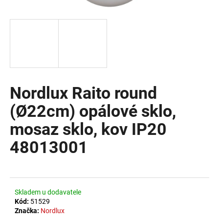
a
j
í
t
?
Nordlux Raito round
(Ø22cm) opálové sklo,
HLEDAT
mosaz sklo, kov IP20
48013001
D
o
p
o
Skladem u dodavatele
r
Kód:
51529
u
Značka:
Nordlux