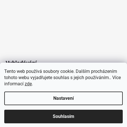
Vyhledávání
Tento web používá soubory cookie. Dalším procházením
tohoto webu vyjadřujete souhlas s jejich používáním.. Více
HLEDAT
informací
zde
.
Nastavení
Copyright 2026
Vytvořil Shoptet
/
Elektroradce.cz
. Všechna
J&K
Souhlasím
práva vyhrazena.
Pro