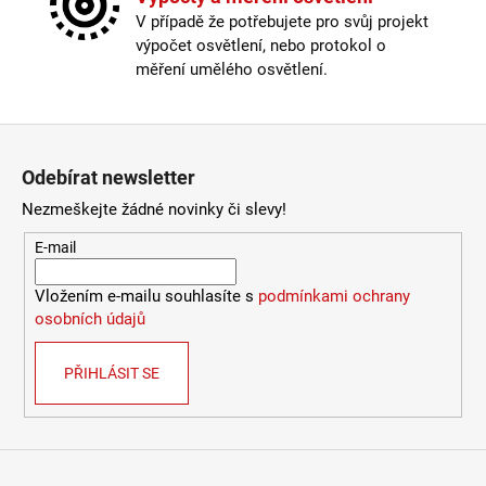
772
Délka kabelu
:
180-250cm
V případě že potřebujete pro svůj projekt
Kč
Krytí
:
IP43 a méně
výpočet osvětlení, nebo protokol o
Materiál
:
dřevo
měření umělého osvětlení.
Nastavitelná hlava
:
ano
Odpojitelný kabel
:
ano
Provedení
:
bílá, ořech
Zápatí
Stmívatelné
:
pouze s chytrou žárovkou
Odebírat newsletter
Vypínač
:
na lampičce
Výška
:
do 1m
Nezmeškejte žádné novinky či slevy!
Závit
:
GU10
E-mail
Žárovka
:
ne
Méně informací
Vložením e-mailu souhlasíte s
podmínkami ochrany
osobních údajů
PŘIHLÁSIT SE