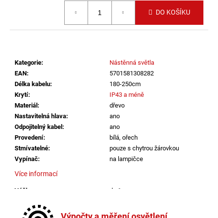
č
Měrná cena:
u
DO KOŠÍKU
j
e
m
e
Kategorie
:
Nástěnná světla
EAN
:
5701581308282
VÝPRODEJ
Délka kabelu
:
180-250cm
LED2
Krytí
:
IP43 a méně
LIŠTOVÉ
Materiál
:
dřevo
SVÍTIDLO
MAGLINE
Nastavitelná hlava
:
ano
II
Odpojitelný kabel
:
ano
60,
Provedení
:
bílá, ořech
B
Stmívatelné
:
pouze s chytrou žárovkou
DALI
24W
Vypínač
:
na lampičce
3000K/3500K/4000K
Více informací
ČERNÁ
-
LED2
Výška
:
do 1m
LIGHTING
Závit
:
GU10
2
Žárovka
:
ne
Výpočty a měření osvětlení