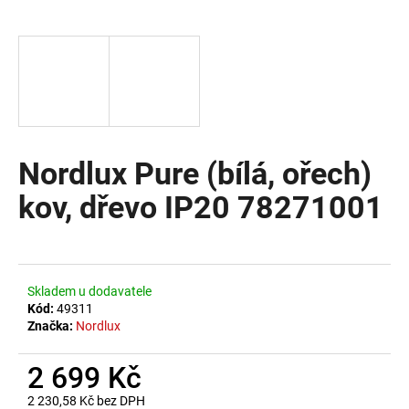
a
j
í
t
?
Nordlux Pure (bílá, ořech)
kov, dřevo IP20 78271001
HLEDAT
D
Skladem u dodavatele
o
Kód:
49311
Značka:
Nordlux
p
o
2 699 Kč
r
u
2 230,58 Kč bez DPH