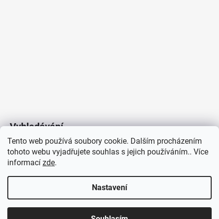
Vyhledávání
Tento web používá soubory cookie. Dalším procházením
tohoto webu vyjadřujete souhlas s jejich používáním.. Více
HLEDAT
informací
zde
.
Nastavení
Copyright 2026
Vytvořil Shoptet
/
Elektroradce.cz
. Všechna
J&K
Souhlasím
práva vyhrazena.
Pro