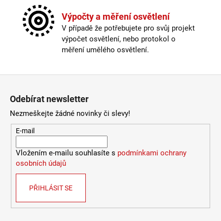
Materiál
:
kov
4
Možnost paralelního zapojení
:
ano
Výpočty a měření osvětlení
106
Stmívatelné
:
ano
Kč
V případě že potřebujete pro svůj projekt
Výška
:
do 1m
výpočet osvětlení, nebo protokol o
Závit
:
GU10
měření umělého osvětlení.
Žárovka
:
ne
Provedení
:
černá
Zápatí
Méně informací
Odebírat newsletter
Nezmeškejte žádné novinky či slevy!
E-mail
Vložením e-mailu souhlasíte s
podmínkami ochrany
osobních údajů
PŘIHLÁSIT SE