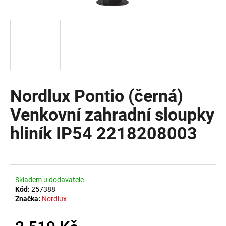
a
j
í
t
?
Nordlux Pontio (černá)
Venkovní zahradní sloupky
HLEDAT
hliník IP54 2218208003
D
o
Skladem u dodavatele
p
Kód:
257388
o
Značka:
Nordlux
r
u