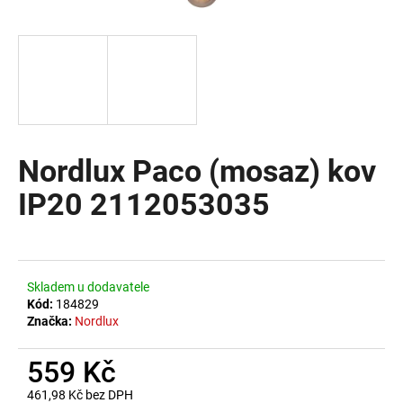
a
j
í
t
?
Nordlux Paco (mosaz) kov
IP20 2112053035
HLEDAT
D
Skladem u dodavatele
o
Kód:
184829
Značka:
Nordlux
p
o
559 Kč
r
u
461,98 Kč bez DPH