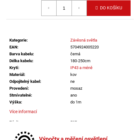
č
Měrná cena:
u
DO KOŠÍKU
j
e
m
e
Kategorie
:
Závěsná světla
EAN
:
5704924005220
VÝPRODEJ
Barva kabelu
:
černá
LED2
Délka kabelu
:
180-250cm
LIŠTOVÉ
Krytí
:
IP43 a méně
SVÍTIDLO
MAGO
Materiál
:
kov
II
Odpojitelný kabel
:
ne
M,
Provedení
:
mosaz
B
Stmívatelné
:
ano
DALI
DIM
Výška
:
do 1m
10W
Více informací
3000K
ČERNÁ
-
Závit
:
E27
LED2
Žárovka
:
ne
LIGHTING
Barva kabelu
:
černá
Výpočty a měření osvětlení