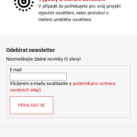
2
Délka kabelu
:
180-250cm
V případě že potřebujete pro svůj projekt
772
Krytí
:
IP43 a méně
Kč
výpočet osvětlení, nebo protokol o
Materiál
:
kov
měření umělého osvětlení.
Odpojitelný kabel
:
ne
Provedení
:
mosaz
Stmívatelné
:
ano
Zápatí
Výška
:
do 1m
Odebírat newsletter
Závit
:
E27
Žárovka
:
ne
Nezmeškejte žádné novinky či slevy!
Méně informací
E-mail
Vložením e-mailu souhlasíte s
podmínkami ochrany
osobních údajů
PŘIHLÁSIT SE