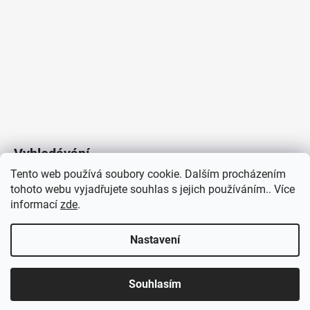
Vyhledávání
Tento web používá soubory cookie. Dalším procházením
tohoto webu vyjadřujete souhlas s jejich používáním.. Více
HLEDAT
informací
zde
.
Nastavení
Copyright 2026
Vytvořil Shoptet
/
Elektroradce.cz
. Všechna
J&K
Souhlasím
práva vyhrazena.
Pro