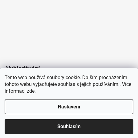
Vyhledávání
Tento web používá soubory cookie. Dalším procházením
tohoto webu vyjadřujete souhlas s jejich používáním.. Více
HLEDAT
informací
zde
.
Nastavení
Copyright 2026
Vytvořil Shoptet
/
Elektroradce.cz
. Všechna
J&K
Souhlasím
práva vyhrazena.
Pro