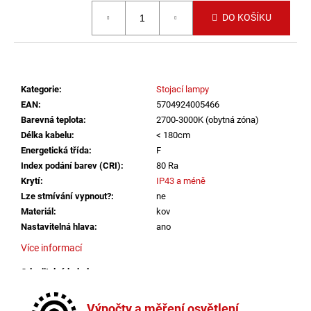
č
Měrná cena:
u
DO KOŠÍKU
j
e
m
e
Kategorie
:
Stojací lampy
EAN
:
5704924005466
VÝPRODEJ
Barevná teplota
:
2700-3000K (obytná zóna)
LED2
Délka kabelu
:
< 180cm
LIŠTOVÉ
Energetická třída
:
F
SVÍTIDLO
MAGO
Index podání barev (CRI)
:
80 Ra
II
Krytí
:
IP43 a méně
M,
Lze stmívání vypnout?
:
ne
B
Materiál
:
kov
DALI
DIM
Nastavitelná hlava
:
ano
10W
Více informací
3000K
ČERNÁ
-
Odpojitelný kabel
:
ne
LED2
Provedení
:
bílá
LIGHTING
Stmívač
:
ano
Výpočty a měření osvětlení