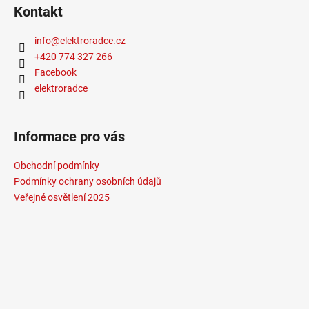
Vypínač
:
na lampě
Kontakt
Výška
:
1-1,5m
Závit
:
zabudovaná LED
info
@
elektroradce.cz
Žárovka
:
LED
+420 774 327 266
Životnost žárovky
:
25000 hodin
Facebook
Světelný tok
:
301-600lm
elektroradce
Lze stmívání vypnout?
:
ne
Méně informací
Informace pro vás
Obchodní podmínky
Podmínky ochrany osobních údajů
Veřejné osvětlení 2025