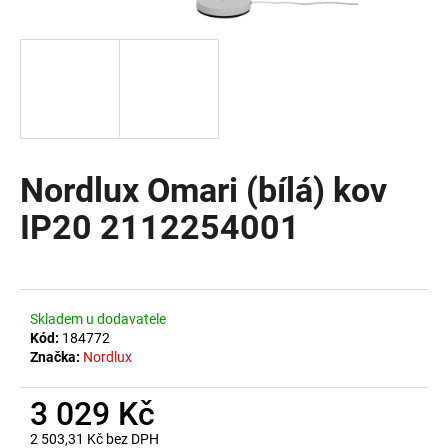
a
j
í
t
?
Nordlux Omari (bílá) kov
IP20 2112254001
HLEDAT
D
Skladem u dodavatele
o
Kód:
184772
Značka:
Nordlux
p
o
3 029 Kč
r
u
2 503,31 Kč bez DPH