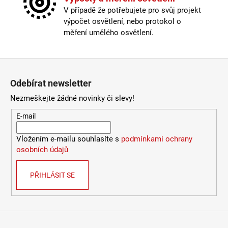
2
Stmívatelné
:
ano
V případě že potřebujete pro svůj projekt
772
Světelný tok
:
301-600lm
Kč
výpočet osvětlení, nebo protokol o
Typ stmívače/stmívání
:
dotykový
měření umělého osvětlení.
Vypínač
:
na lampě
Výška
:
1-1,5m
Závit
:
zabudovaná LED
Zápatí
Žárovka
:
LED
Odebírat newsletter
Životnost žárovky
:
25000 hodin
Barevná teplota
:
2700-3000K (obytná zóna)
Nezmeškejte žádné novinky či slevy!
Délka kabelu
:
< 180cm
E-mail
Energetická třída
:
F
Index podání barev (CRI)
:
80 Ra
Vložením e-mailu souhlasíte s
podmínkami ochrany
Krytí
:
IP43 a méně
osobních údajů
Materiál
:
kov
Nastavitelná hlava
:
ano
Odpojitelný kabel
:
ne
PŘIHLÁSIT SE
Provedení
:
bílá
Stmívač
:
ano
Stmívatelné
:
ano
Typ stmívače/stmívání
:
dotykový