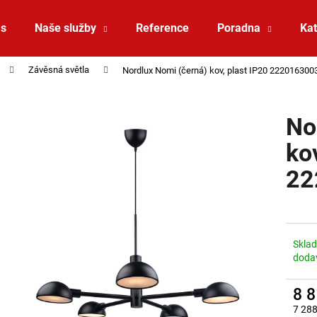
ás
Naše služby
Reference
Poradna
Kat
Závěsná světla
Nordlux Nomi (černá) kov, plast IP20 222016300
Co potřebujete najít?
No
HLEDAT
ko
22
Doporučujeme
Skla
doda
8 
SAUNA LED PÁSEK 24V RGBW 9,6W IP65
VÝPRODEJ LED2 
7 288