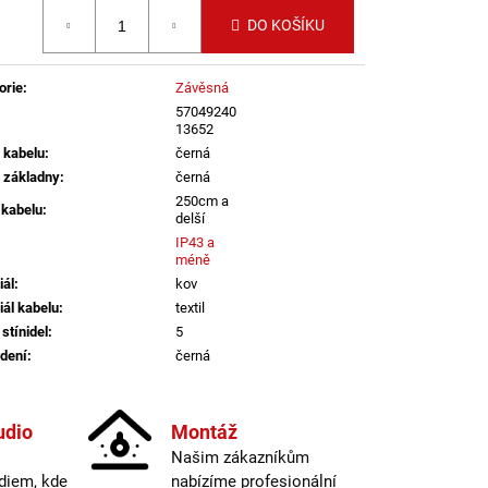
LI DIM 10W 3000K
 cena:
IGHTING
DO KOŠÍKU
orie
:
Závěsná
57049240
13652
 kabelu
:
černá
 základny
:
černá
250cm a
 kabelu
:
delší
IP43 a
méně
iál
:
kov
iál kabelu
:
textil
stínidel
:
5
dení
:
černá
informací
atelné
:
ano
udio
Montáž
a
:
do 1m
Našim zákazníkům
E14
diem, kde
nabízíme profesionální