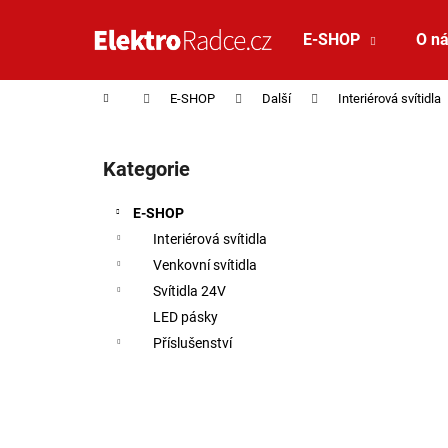
Košík
Přejít na obsah
E-SHOP
O n
Zpět
Zpět
do
do
Domů
E-SHOP
Další
Interiérová svítidla
obchodu
obchodu
Postranní panel
Kategorie
Přeskočit kategorie
E-SHOP
Interiérová svítidla
Venkovní svítidla
Svítidla 24V
LED pásky
Příslušenství
SAUNA LED PÁSEK 24V RGBW 9,6W IP65