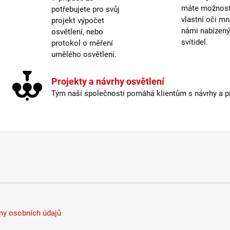
Žáro
máte možnost 
potřebujete pro svůj
Barva
vlastní oči mn
projekt výpočet
námi nabízen
osvětlení, nebo
Délka
svítidel.
protokol o měření
Krytí
:
umělého osvětlení.
Mater
Mater
Projekty a návrhy osvětlení
Počet
Tým naší společnosti pomáhá klientům s návrhy a pro
Prove
Stmív
Výšk
Závit
:
Žáro
Barva
Méně
y osobních údajů