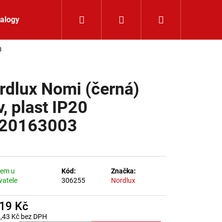
Hledat
Přihlášení
Nákupní koší
alogy
Kontakt
3
rdlux Nomi (černá)
v, plast IP20
20163003
dem u
Kód:
Značka:
vatele
306255
Nordlux
819 Kč
LIŠTOVÉ SVÍTIDLO
,43 Kč bez DPH