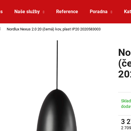
ás
Naše služby
Reference
Poradna
Kat
Nordlux Nexus 2.0 20 (černá) kov, plast IP20 2020583003
Co potřebujete najít?
No
HLEDAT
(č
20
Doporučujeme
Skla
doda
3 
ZÁVĚSNÉ SVÍTIDLO RANDO THIN
SAUNA LED PÁSE
2 709