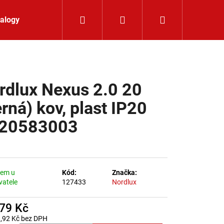
Hledat
Přihlášení
Nákupní koší
alogy
Kontakt
rdlux Nexus 2.0 20
erná) kov, plast IP20
20583003
dem u
Kód:
Značka:
vatele
127433
Nordlux
279 Kč
K 24V RGBW 9,6W IP65
,92 Kč bez DPH