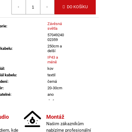
LENÍ
 cena:
DO KOŠÍKU
Závěsná
orie
:
světla
57049240
02359
250cm a
 kabelu
:
delší
IP43 a
méně
iál
:
kov
iál kabelu
:
textil
dení
:
černá
ěr
:
20-30cm
atelné
:
ano
a
:
do 1m
informací
udio
Montáž
E27
Našim zákazníkům
vka
:
ne
diem, kde
nabízíme profesionální