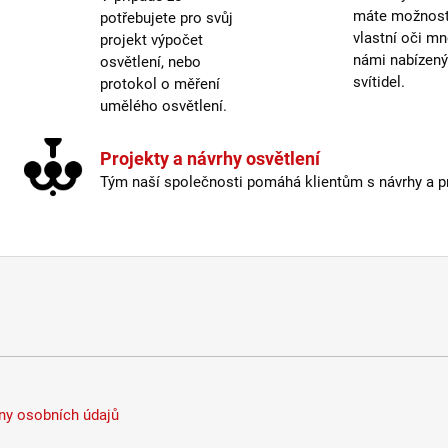
Délka
máte možnost 
potřebujete pro svůj
vlastní oči mn
projekt výpočet
Krytí
:
námi nabízen
osvětlení, nebo
Mater
svítidel.
protokol o měření
Mater
umělého osvětlení.
Prove
Prům
Projekty a návrhy osvětlení
Stmív
Tým naší společnosti pomáhá klientům s návrhy a pro
Výšk
Závit
:
Žáro
Méně
y osobních údajů