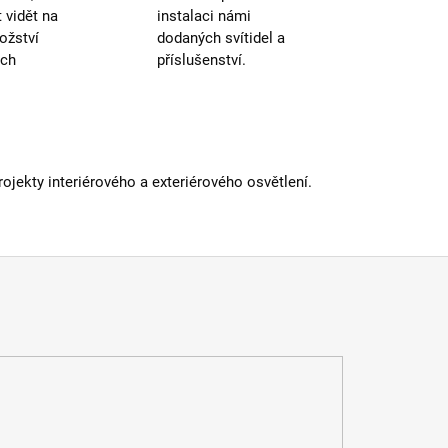
250cm a
 kabelu
:
vidět na
instalaci námi
delší
ožství
dodaných svítidel a
IP43 a
méně
ých
příslušenství.
iál
:
kov
iál kabelu
:
textil
dení
:
černá
ěr
:
20-30cm
atelné
:
ano
jekty interiérového a exteriérového osvětlení.
a
:
do 1m
E27
vka
:
ne
 informací