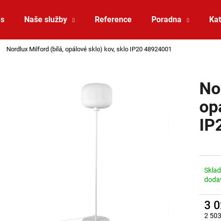
ás
Naše služby
Reference
Poradna
Kat
Nordlux Milford (bílá, opálové sklo) kov, sklo IP20 48924001
Co potřebujete najít?
Nor
HLEDAT
op
IP
Doporučujeme
Skla
doda
3 
SAUNA LED PÁSEK 24V RGBW 9,6W IP65
VÝPRODEJ LED2 
2 503