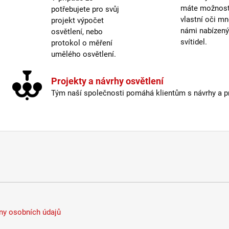
máte možnost 
potřebujete pro svůj
Vypí
vlastní oči mn
projekt výpočet
Výšk
námi nabízen
osvětlení, nebo
Závit
:
svítidel.
protokol o měření
Žáro
umělého osvětlení.
Délka
Projekty a návrhy osvětlení
Krytí
:
Tým naší společnosti pomáhá klientům s návrhy a pro
Mater
Mater
Odpoj
Prove
Prům
Stmív
Vypí
Výšk
y osobních údajů
Závit
: