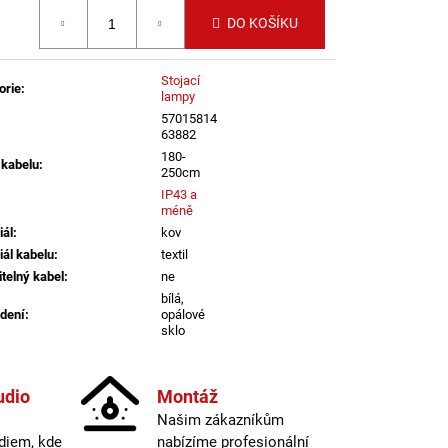
LI DIM 10W 3000K
 cena:
IGHTING
DO KOŠÍKU
Stojací
orie
:
lampy
57015814
63882
180-
 kabelu
:
250cm
IP43 a
méně
iál
:
kov
iál kabelu
:
textil
itelný kabel
:
ne
bílá,
dení
:
opálové
sklo
ěr
:
30-40cm
pouze s
atelné
:
chytrou
udio
Montáž
žárovkou
Našim zákazníkům
informací
diem, kde
nabízíme profesionální