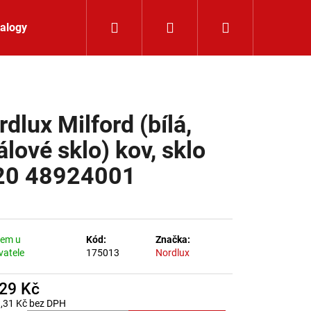
Hledat
Přihlášení
Nákupní koší
alogy
Kontakt
dlux Milford (bílá,
álové sklo) kov, sklo
20 48924001
dem u
Kód:
Značka:
vatele
175013
Nordlux
029 Kč
LIŠTOVÉ SVÍTIDLO
,31 Kč bez DPH