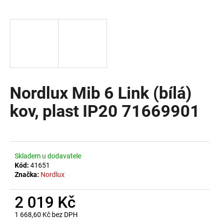
a
j
í
t
?
Nordlux Mib 6 Link (bílá)
kov, plast IP20 71669901
HLEDAT
D
Skladem u dodavatele
o
Kód:
41651
Značka:
Nordlux
p
o
2 019 Kč
r
u
1 668,60 Kč bez DPH