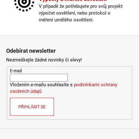
Krytí
:
IP43 a méně
V případě že potřebujete pro svůj projekt
Materiál
:
kov
výpočet osvětlení, nebo protokol o
Nastavitelná hlava
:
ano
měření umělého osvětlení.
Stmívatelné
:
ano
Typ bodovky
:
směrovatelná
Výška
:
do 1m
Zápatí
Závit
:
GU10
Odebírat newsletter
Žárovka
:
ne
Provedení
:
bílá
Nezmeškejte žádné novinky či slevy!
Méně informací
E-mail
Vložením e-mailu souhlasíte s
podmínkami ochrany
osobních údajů
PŘIHLÁSIT SE