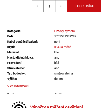
č
Měrná cena:
u
DO KOŠÍKU
j
e
m
e
Kategorie
:
Lištový systém
EAN
:
5701581332287
VÝPRODEJ
Kabel součástí balení
:
není
LED2
Krytí
:
IP43 a méně
SPOT
Materiál
:
kov
B,
W
Nastavitelná hlava
:
ano
ZÁPUSTNÉ
Provedení
:
bílá
BÍLÉ
Stmívatelné
:
ano
-
Typ bodovky
:
směrovatelná
LED2
LIGHTING
Výška
:
do 1m
1
Více informací
825
Kč
Závit
:
GU10
Žárovka
:
ne
Kabel součástí balení
:
není
Výpočty a měření osvětlení