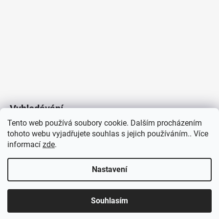
Vyhledávání
Tento web používá soubory cookie. Dalším procházením
tohoto webu vyjadřujete souhlas s jejich používáním.. Více
HLEDAT
informací
zde
.
Nastavení
Copyright 2026
Vytvořil Shoptet
/
Elektroradce.cz
. Všechna
J&K
Souhlasím
práva vyhrazena.
Pro