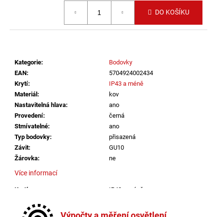
č
Měrná cena:
u
DO KOŠÍKU
j
e
m
e
Kategorie
:
Bodovky
EAN
:
5704924002434
VÝPRODEJ
Krytí
:
IP43 a méně
LED2
Materiál
:
kov
LIŠTOVÉ
Nastavitelná hlava
:
ano
SVÍTIDLO
MAGO
Provedení
:
černá
II
Stmívatelné
:
ano
M,
Typ bodovky
:
přisazená
B
Závit
:
GU10
DALI
DIM
Žárovka
:
ne
10W
Více informací
3000K
ČERNÁ
-
Krytí
:
IP43 a méně
LED2
Materiál
:
kov
LIGHTING
Nastavitelná hlava
:
ano
Výpočty a měření osvětlení