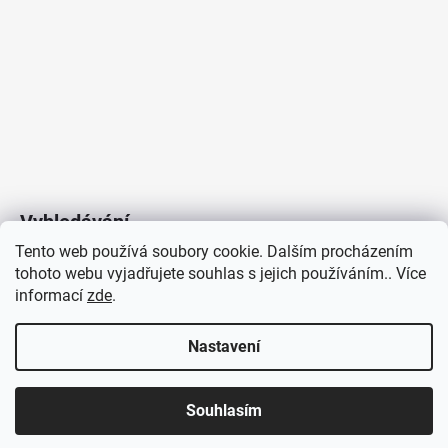
Vyhledávání
Tento web používá soubory cookie. Dalším procházením
tohoto webu vyjadřujete souhlas s jejich používáním.. Více
HLEDAT
informací
zde
.
Nastavení
Copyright 2026
Vytvořil Shoptet
/
Elektroradce.cz
. Všechna
J&K
Souhlasím
práva vyhrazena.
Pro