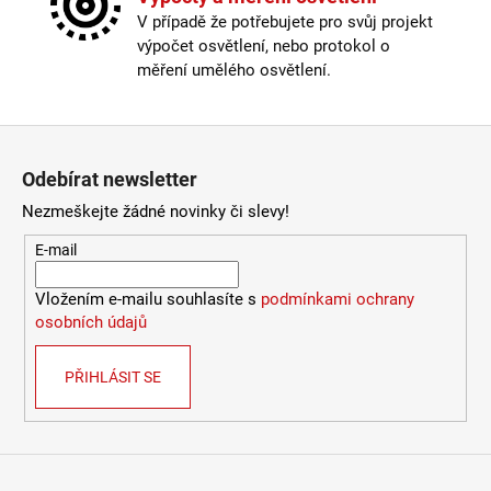
2
Stmívatelné
:
ano
V případě že potřebujete pro svůj projekt
772
Typ bodovky
:
přisazená
Kč
výpočet osvětlení, nebo protokol o
Závit
:
GU10
měření umělého osvětlení.
Žárovka
:
ne
Provedení
:
černá
Zápatí
Méně informací
Odebírat newsletter
Nezmeškejte žádné novinky či slevy!
E-mail
Vložením e-mailu souhlasíte s
podmínkami ochrany
osobních údajů
PŘIHLÁSIT SE