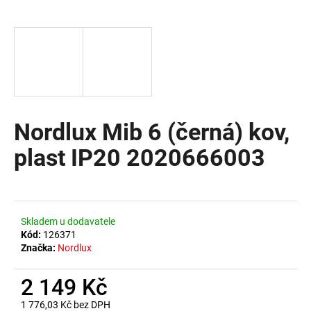
a
j
í
t
?
Nordlux Mib 6 (černá) kov,
plast IP20 2020666003
HLEDAT
D
Skladem u dodavatele
o
Kód:
126371
Značka:
Nordlux
p
o
2 149 Kč
r
u
1 776,03 Kč bez DPH