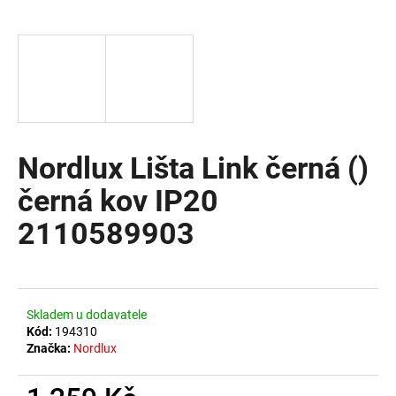
a
j
í
t
?
Nordlux Lišta Link černá ()
černá kov IP20
HLEDAT
2110589903
D
o
Skladem u dodavatele
p
Kód:
194310
o
Značka:
Nordlux
r
u