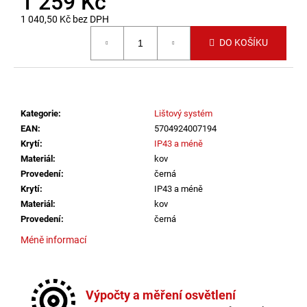
1 259 Kč
č
u
1 040,50 Kč bez DPH
j
Měrná cena:
DO KOŠÍKU
e
m
e
Kategorie
:
Lištový systém
VÝPRODEJ
LED2
EAN
:
5704924007194
LIŠTOVÉ
Krytí
:
IP43 a méně
SVÍTIDLO
Materiál
:
kov
MAGLINE
Provedení
:
černá
II
60,
Krytí
:
IP43 a méně
B
Materiál
:
kov
DALI
Provedení
:
černá
TW
24W
Méně informací
3000K-
4000K
ČERNÁ
-
LED2
Výpočty a měření osvětlení
LIGHTING