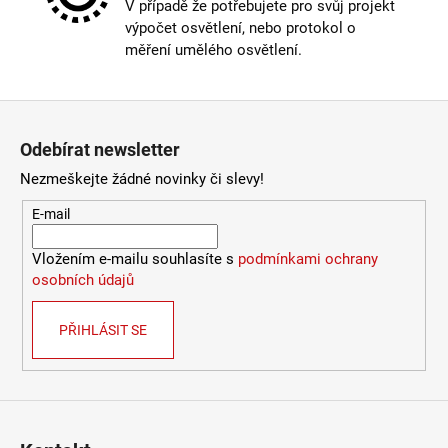
V případě že potřebujete pro svůj projekt
4
výpočet osvětlení, nebo protokol o
106
měření umělého osvětlení.
Kč
Zápatí
Odebírat newsletter
Nezmeškejte žádné novinky či slevy!
E-mail
Vložením e-mailu souhlasíte s
podmínkami ochrany
osobních údajů
PŘIHLÁSIT SE