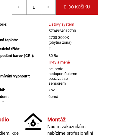
B DALI TW 24W 3000K-
 cena:
LED2 LIGHTING
DO KOŠÍKU
orie
:
Lištový systém
5704924012730
2700-3000K
ná teplota
:
(obytná zóna)
etická třída
:
F
 podání barev (CRI)
:
80 Ra
IP43 a méně
ne, proto
nedoporučujeme
tmívání vypnout?
:
používat se
sensorem
iál
:
kov
dení
:
černá
vač
:
ano
informací
udio
Montáž
atelné
:
ano
Našim zákazníkům
lný tok
:
301-600lm
diem, kde
nabízíme profesionální