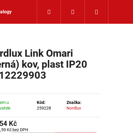
Hledat
Přihlášení
Nákupní koší
alogy
Kontakt
rdlux Link Omari
erná) kov, plast IP20
12229903
dem u
Kód:
Značka:
vatele
259228
Nordlux
754 Kč
LIŠTOVÉ SVÍTIDLO
,59 Kč bez DPH