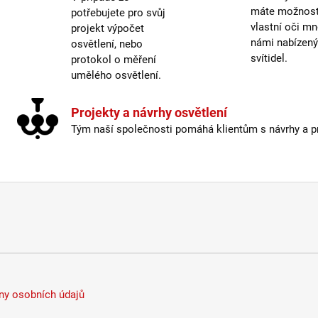
Typ s
máte možnost 
potřebujete pro svůj
vlastní oči mn
projekt výpočet
Výšk
námi nabízen
osvětlení, nebo
Závit
:
svítidel.
protokol o měření
Žáro
umělého osvětlení.
Život
Barev
Projekty a návrhy osvětlení
Energ
Tým naší společnosti pomáhá klientům s návrhy a pro
Index
Krytí
:
Mater
Stmí
Stmív
Typ s
Výšk
Závit
:
Žáro
Život
y osobních údajů
Světe