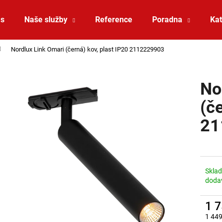
ás
Naše služby
Reference
Poradna
Kat
Nordlux Link Omari (černá) kov, plast IP20 2112229903
Co potřebujete najít?
No
HLEDAT
(č
21
Doporučujeme
Skla
doda
1 
VÝPRODEJ LED2 SPOT B, W ZÁPUSTNÉ
VÝPRODEJ LED2 
1 449