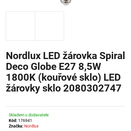
a
j
í
t
?
Nordlux LED žárovka Spiral
Deco Globe E27 8,5W
HLEDAT
1800K (kouřové sklo) LED
žárovky sklo 2080302747
D
o
p
o
Skladem u dodavatele
r
Kód:
176941
u
Značka:
Nordlux