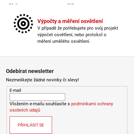
Závit
:
E27
Životnost žárovky
:
15000 hodin
Barevná teplota
:
2200K (na atmosféru)
Výpočty a měření osvětlení
Index podání barev (CRI)
:
80 Ra
V případě že potřebujete pro svůj projekt
Materiál
:
sklo
výpočet osvětlení, nebo protokol o
Provedení
:
kouřové sklo
měření umělého osvětlení.
Průměr
:
20-30cm
Stmívatelné
:
ano
Výška
:
do 1m
Zápatí
Závit
:
E27
Odebírat newsletter
Životnost žárovky
:
15000 hodin
Světelný tok
:
0-300lm
Nezmeškejte žádné novinky či slevy!
Méně informací
E-mail
Vložením e-mailu souhlasíte s
podmínkami ochrany
osobních údajů
PŘIHLÁSIT SE