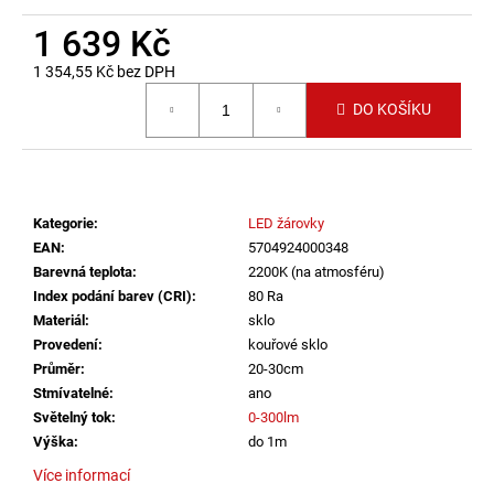
č
u
1 639 Kč
j
1 354,55 Kč bez DPH
e
Měrná cena:
m
DO KOŠÍKU
e
VÝPRODEJ
LED2
Kategorie
:
LED žárovky
SPOT
B,
EAN
:
5704924000348
W
Barevná teplota
:
2200K (na atmosféru)
ZÁPUSTNÉ
Index podání barev (CRI)
:
80 Ra
BÍLÉ
-
Materiál
:
sklo
LED2
Provedení
:
kouřové sklo
LIGHTING
Průměr
:
20-30cm
1
Stmívatelné
:
ano
825
Světelný tok
:
0-300lm
Kč
Výška
:
do 1m
Více informací