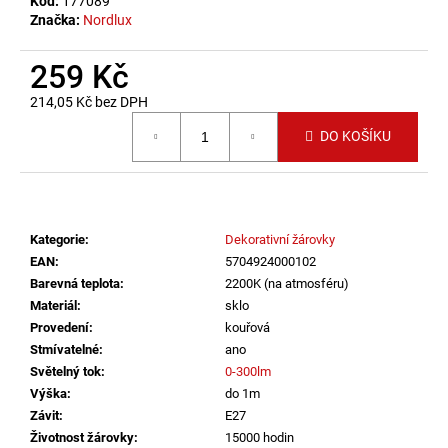
č
Kód:
177089
Značka:
Nordlux
u
j
e
259 Kč
m
214,05 Kč bez DPH
e
Měrná cena:
DO KOŠÍKU
LED2
STROPNÍ
SVÍTIDLO
TORO
40
Kategorie
:
Dekorativní žárovky
P/N,
EAN
:
5704924000102
W
Barevná teplota
:
2200K (na atmosféru)
DALI
Materiál
:
sklo
TW/PUSH
TW
Provedení
:
kouřová
32+8W
Stmívatelné
:
ano
3000K-
Světelný tok
:
0-300lm
4000K
BÍLÁ
Výška
:
do 1m
-
Závit
:
E27
LED2
Životnost žárovky
:
15000 hodin
LIGHTING