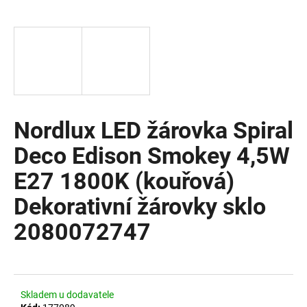
a
j
í
t
?
Nordlux LED žárovka Spiral
Deco Edison Smokey 4,5W
HLEDAT
E27 1800K (kouřová)
Dekorativní žárovky sklo
D
2080072747
o
p
o
r
u
Skladem u dodavatele