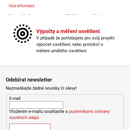
Více informací
9
053
Barevná teplota
:
2200K (na atmosféru)
Kč
Materiál
:
sklo
Provedení
:
kouřová
Výpočty a měření osvětlení
Stmívatelné
:
ano
V případě že potřebujete pro svůj projekt
Výška
:
do 1m
výpočet osvětlení, nebo protokol o
Závit
:
E27
měření umělého osvětlení.
Životnost žárovky
:
15000 hodin
Světelný tok
:
0-300lm
Zápatí
Méně informací
Odebírat newsletter
Nezmeškejte žádné novinky či slevy!
E-mail
Vložením e-mailu souhlasíte s
podmínkami ochrany
osobních údajů