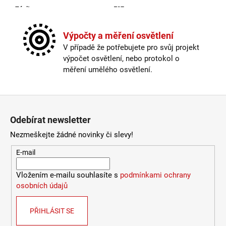
Závit
:
E27
9
053
Životnost žárovky
:
15000 hodin
Kč
Barevná teplota
:
2200K (na atmosféru)
Výpočty a měření osvětlení
Energetická třída
:
G
V případě že potřebujete pro svůj projekt
Index podání barev (CRI)
:
80 Ra
výpočet osvětlení, nebo protokol o
Materiál
:
sklo
měření umělého osvětlení.
Provedení
:
zlatá
Stmívatelné
:
ano
Výška
:
do 1m
Zápatí
Závit
:
E27
Odebírat newsletter
Životnost žárovky
:
15000 hodin
Světelný tok
:
0-300lm
Nezmeškejte žádné novinky či slevy!
Méně informací
E-mail
Vložením e-mailu souhlasíte s
podmínkami ochrany
osobních údajů
PŘIHLÁSIT SE