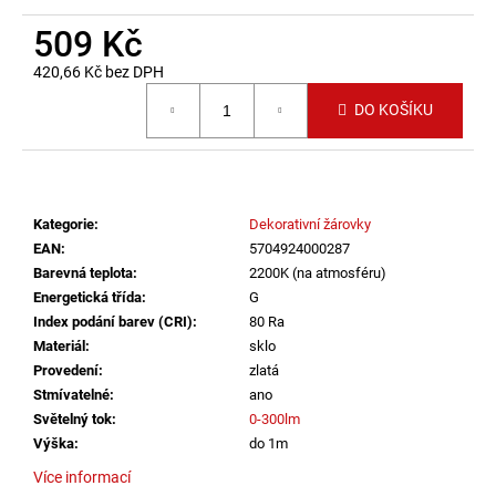
č
u
509 Kč
j
420,66 Kč bez DPH
e
Měrná cena:
m
DO KOŠÍKU
e
LED2
STROPNÍ
Kategorie
:
Dekorativní žárovky
SVÍTIDLO
TORO
EAN
:
5704924000287
40
Barevná teplota
:
2200K (na atmosféru)
P/N,
Energetická třída
:
G
W
DALI
Index podání barev (CRI)
:
80 Ra
TW/PUSH
Materiál
:
sklo
TW
Provedení
:
zlatá
32+8W
Stmívatelné
:
ano
3000K-
4000K
Světelný tok
:
0-300lm
BÍLÁ
Výška
:
do 1m
-
LED2
Více informací
LIGHTING