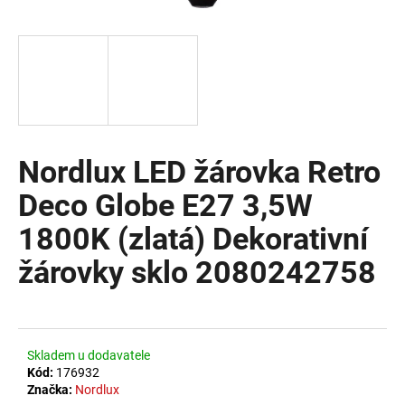
a
j
í
t
?
Nordlux LED žárovka Retro
Deco Globe E27 3,5W
HLEDAT
1800K (zlatá) Dekorativní
žárovky sklo 2080242758
D
o
p
o
Skladem u dodavatele
r
Kód:
176932
u
Značka:
Nordlux