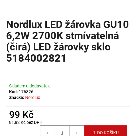
a
j
Nordlux LED žárovka GU10
í
t
6,2W 2700K stmívatelná
?
(čirá) LED žárovky sklo
5184002821
HLEDAT
Skladem u dodavatele
Kód:
176826
D
Značka:
Nordlux
o
p
99 Kč
o
81,82 Kč bez DPH
r
Měrná cena:
u
DO KOŠÍKU