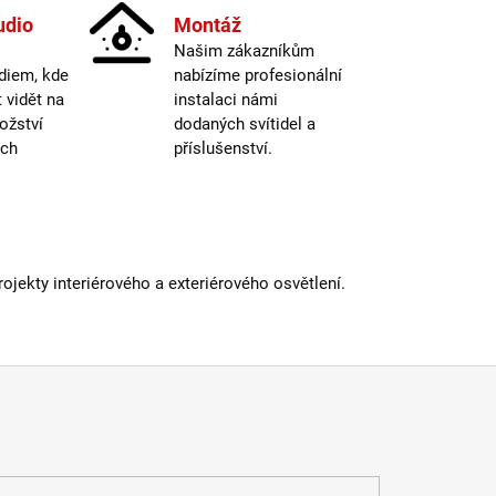
informací
udio
Montáž
Našim zákazníkům
15000
nost žárovky
:
hodin
diem, kde
nabízíme profesionální
2700-
vidět na
instalaci námi
3000K
ožství
dodaných svítidel a
ná teplota
:
(obytná
ých
příslušenství.
zóna)
etická třída
:
E
iál
:
sklo
atelné
:
ne
a
:
do 1m
E14
jekty interiérového a exteriérového osvětlení.
15000
nost žárovky
:
hodin
lný tok
:
301-600lm
dení
:
čirá
 informací