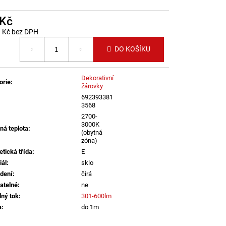
LENÍ
 Kč
9 Kč bez DPH
 cena:
DO KOŠÍKU
Dekorativní
orie
:
žárovky
692393381
3568
2700-
3000K
ná teplota
:
(obytná
zóna)
etická třída
:
E
iál
:
sklo
dení
:
čirá
atelné
:
ne
lný tok
:
301-600lm
a
:
do 1m
E14