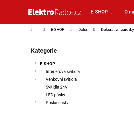
Košík
Přejít na obsah
E-SHOP
O n
Zpět
Zpět
do
do
Domů
E-SHOP
Další
Dekorativní žárovky
obchodu
obchodu
Postranní panel
Kategorie
Přeskočit kategorie
E-SHOP
Interiérová svítidla
Venkovní svítidla
Svítidla 24V
LED pásky
Příslušenství
VÝPRODEJ VZORKU - LED2 STROPNÍ