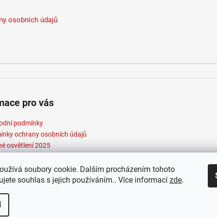
y osobních údajů
mace pro vás
odní podmínky
nky ochrany osobních údajů
né osvětlení 2025
oužívá soubory cookie. Dalším procházením tohoto
jete souhlas s jejich používáním.. Více informací
zde
.
t 2026
Elektroradce.cz
. Všechna práva vyhrazena.
Vytvořil Shopte
í