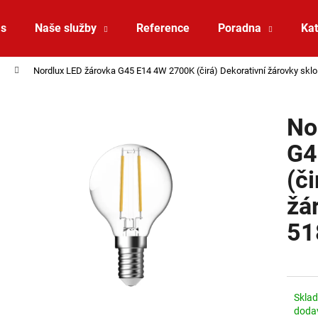
ás
Naše služby
Reference
Poradna
Kat
Nordlux LED žárovka G45 E14 4W 2700K (čirá) Dekorativní žárovky sk
Co potřebujete najít?
No
HLEDAT
G4
(či
Doporučujeme
žá
51
Skla
ZÁVĚSNÉ SVÍTIDLO RANDO THIN
SAUNA LED PÁSE
doda