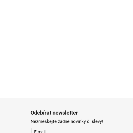
Zápatí
Odebírat newsletter
Nezmeškejte žádné novinky či slevy!
E-mail