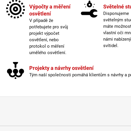
Více 
Výpočty a měření
Světelné st
osvětlení
Disponujeme
Život
světelným stu
V případě že
máte možnost 
potřebujete pro svůj
vlastní oči mn
Barev
projekt výpočet
námi nabízen
osvětlení, nebo
svítidel.
protokol o měření
Energ
umělého osvětlení.
Mater
Stmív
Výšk
Projekty a návrhy osvětlení
Závit
:
Tým naší společnosti pomáhá klientům s návrhy a pro
Život
Světe
Prove
Méně