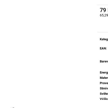
BROUŠENÝ STŘÍBRNÝ HLINÍK A AKRYL
BALENÍ: 10M BA
LED 50W 230V 3000K IP20
9 216 Kč
STMÍVATELNÉ - NOVA LUCE
79
9 078 Kč
65,2
Měrná
Kateg
EAN
:
Barev
Energ
Mater
Prove
Stmív
Světe
Výšk
Závit
: