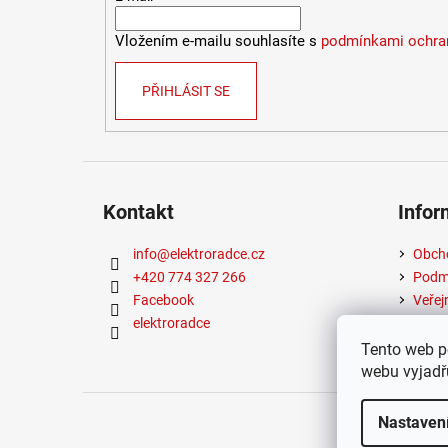
Vložením e-mailu souhlasíte s
podmínkami ochran
PŘIHLÁSIT SE
Kontakt
Infor
info
@
elektroradce.cz
Obch
+420 774 327 266
Podmí
Facebook
Veřej
elektroradce
Tento web p
webu vyjadřu
Copyrigh
Nastaven