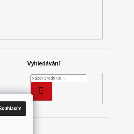
Vyhledávání
HLEDAT
Souhlasím
t
/ J&K Pro