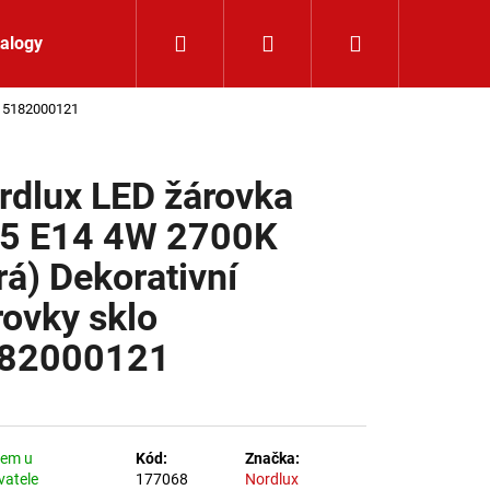
Hledat
Přihlášení
Nákupní koší
alogy
Kontakt
lo 5182000121
rdlux LED žárovka
5 E14 4W 2700K
rá) Dekorativní
rovky sklo
82000121
dem u
Kód:
Značka:
K 24V RGBW 9,6W IP65
vatele
177068
Nordlux