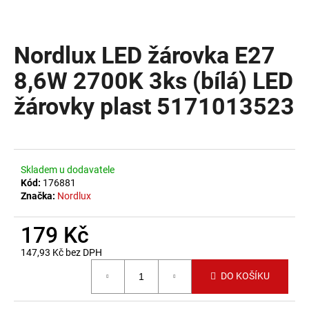
a
j
Nordlux LED žárovka E27
í
t
8,6W 2700K 3ks (bílá) LED
?
žárovky plast 5171013523
HLEDAT
Skladem u dodavatele
Kód:
176881
Značka:
Nordlux
D
179 Kč
o
p
147,93 Kč bez DPH
o
Měrná cena:
DO KOŠÍKU
r
u