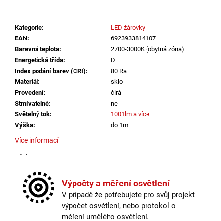
č
u
j
Kategorie
:
LED žárovky
e
EAN
:
6923933814107
m
Barevná teplota
:
2700-3000K (obytná zóna)
e
Energetická třída
:
D
Index podání barev (CRI)
:
80 Ra
Materiál
:
sklo
LED2
STROPNÍ
Provedení
:
čirá
SVÍTIDLO
Stmívatelné
:
ne
TORO
Světelný tok
:
1001lm a více
40
Výška
:
do 1m
P/N,
W
Více informací
DALI
TW/PUSH
Závit
:
E27
TW
32+8W
Životnost žárovky
:
15000 hodin
3000K-
Barevná teplota
:
2700-3000K (obytná zóna)
Výpočty a měření osvětlení
4000K
Energetická třída
:
D
BÍLÁ
V případě že potřebujete pro svůj projekt
Index podání barev (CRI)
:
80 Ra
-
výpočet osvětlení, nebo protokol o
LED2
Materiál
:
sklo
měření umělého osvětlení.
LIGHTING