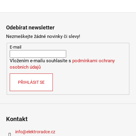
Provedení
:
čirá
9
Stmívatelné
:
ne
053
Výška
:
do 1m
Zápatí
Kč
Závit
:
E27
Odebírat newsletter
Životnost žárovky
:
15000 hodin
Světelný tok
:
1001lm a více
Nezmeškejte žádné novinky či slevy!
Méně informací
E-mail
Vložením e-mailu souhlasíte s
podmínkami ochrany
osobních údajů
PŘIHLÁSIT SE
Kontakt
info
@
elektroradce.cz