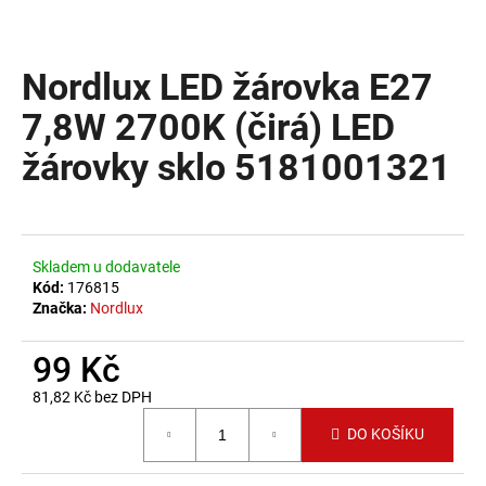
a
j
Nordlux LED žárovka E27
í
t
7,8W 2700K (čirá) LED
?
žárovky sklo 5181001321
HLEDAT
Skladem u dodavatele
Kód:
176815
Značka:
Nordlux
D
99 Kč
o
p
81,82 Kč bez DPH
o
Měrná cena:
DO KOŠÍKU
r
u