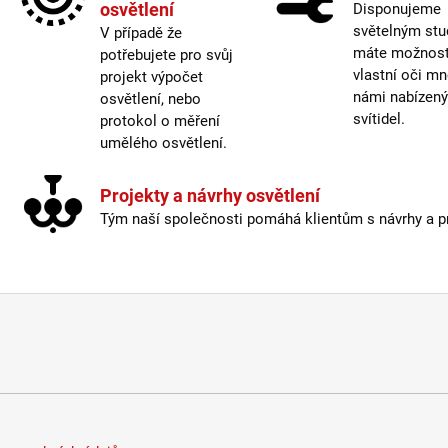
osvětlení
Disponujeme
Závit
:
světelným stu
V případě že
máte možnost 
potřebujete pro svůj
Život
vlastní oči mn
projekt výpočet
námi nabízen
osvětlení, nebo
Barev
svítidel.
protokol o měření
umělého osvětlení.
Energ
Index
Projekty a návrhy osvětlení
Mater
Tým naší společnosti pomáhá klientům s návrhy a pro
Prove
Stmív
Výšk
Závit
:
Život
Světe
Méně