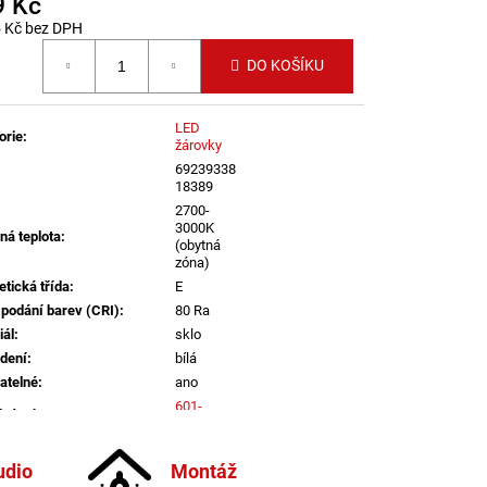
9 Kč
LI DIM 10W 3000K
IGHTING
5 Kč bez DPH
 cena:
DO KOŠÍKU
LED
orie
:
žárovky
69239338
18389
2700-
3000K
ná teplota
:
(obytná
zóna)
etická třída
:
E
 podání barev (CRI)
:
80 Ra
iál
:
sklo
dení
:
bílá
atelné
:
ano
601-
lný tok
:
1000lm
a
:
do 1m
udio
Montáž
informací