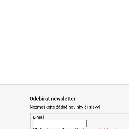
Zápatí
Odebírat newsletter
Nezmeškejte žádné novinky či slevy!
E-mail