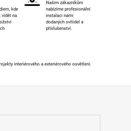
Našim zákazníkům
E27
diem, kde
nabízíme profesionální
15000
vidět na
instalaci námi
nost žárovky
:
hodin
ožství
dodaných svítidel a
2700-
ých
příslušenství.
3000K
ná teplota
:
(obytná
zóna)
etická třída
:
E
 podání barev (CRI)
:
80 Ra
iál
:
sklo
jekty interiérového a exteriérového osvětlení.
dení
:
bílá
atelné
:
ano
a
:
do 1m
E27
15000
nost žárovky
:
hodin
601-
lný tok
:
1000lm
 informací