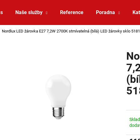
ás
Naše služby
Reference
Poradna
Kat
Nordlux LED žárovka E27 7,2W 2700K stmívatelná (bílá) LED žárovky sklo 51
Co potřebujete najít?
No
HLEDAT
7,
(b
Doporučujeme
51
Skla
doda
SAUNA LED PÁSEK 24V RGBW 9,6W IP65
VÝPRODEJ LED2 