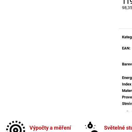
11
BALENÍ: 5M BALENÍ
MAGO II M, B DA
ČERNÁ - LED2 L
98,3
2 560 Kč
Měrná
2 772 Kč
Kateg
EAN
:
Barev
Energ
Index
Mater
Prove
Stmív
Světe
Výšk
Výpočty a měření
Světelné st
Více 